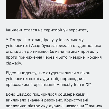
Інцидент стався на території університету.
У Тегерані, столиці Ірану, у Ісламському
університеті Азад була затримана студентка, яка
оголилася до нижньої білизни на знак протесту
проти приниження через нібито "невірне" носіння
хіджабу.
Відео інциденту, яке студенти зняли з вікон
університетської аудиторії, оприлюднила
правозахисна організація Amnesty Iran в "Х".
Воно швидко поширилося соцмережами і
викликало значний резонанс. Користувачі
висловили підтримку дувчині, назвавши її вчинок