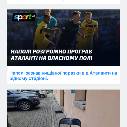
Наполі зазнав нищівної поразки від Аталанти на
рідному стадіоні.