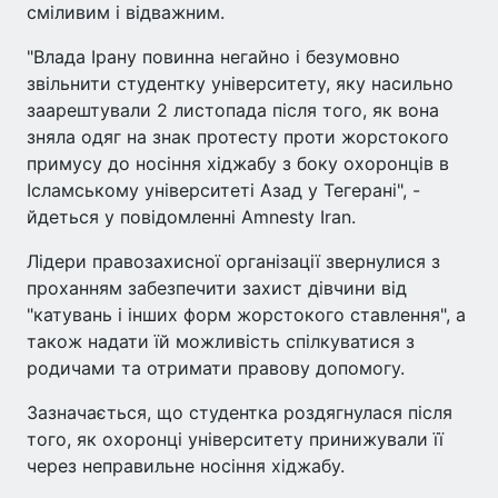
сміливим і відважним.
"Влада Ірану повинна негайно і безумовно
звільнити студентку університету, яку насильно
заарештували 2 листопада після того, як вона
зняла одяг на знак протесту проти жорстокого
примусу до носіння хіджабу з боку охоронців в
Ісламському університеті Азад у Тегерані", -
йдеться у повідомленні Amnesty Iran.
Лідери правозахисної організації звернулися з
проханням забезпечити захист дівчини від
"катувань і інших форм жорстокого ставлення", а
також надати їй можливість спілкуватися з
родичами та отримати правову допомогу.
Зазначається, що студентка роздягнулася після
того, як охоронці університету принижували її
через неправильне носіння хіджабу.