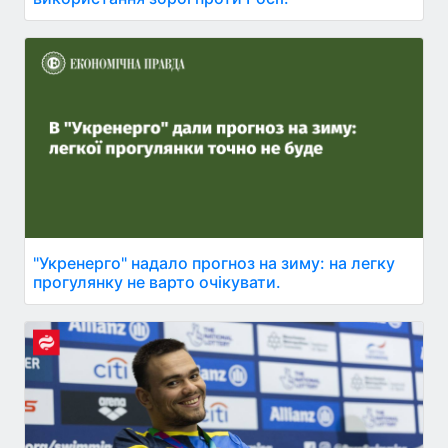
"Укренерго" надало прогноз на зиму: на легку
прогулянку не варто очікувати.