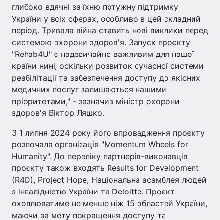
глибоко вдячні за їхню потужну підтримку
України у всіх сферах, особливо в цей складний
період. Тривала війна ставить нові виклики перед
системою охорони здоров'я. Запуск проєкту
"Rehab4U" є надзвичайно важливим для нашої
країни нині, оскільки розвиток сучасної системи
реабілітації та забезпечення доступу до якісних
медичних послуг залишаються нашими
пріоритетами," - зазначив міністр охорони
здоров'я Віктор Ляшко.
З 1 липня 2024 року його впровадження проєкту
розпочала організація "Momentum Wheels for
Humanity". До переліку партнерів-виконавців
проєкту також входять Results for Development
(R4D), Project Hope, Національна асамблея людей
з інвалідністю України та Deloitte. Проєкт
охоплюватиме не менше ніж 15 областей України,
маючи за мету покращення доступу та