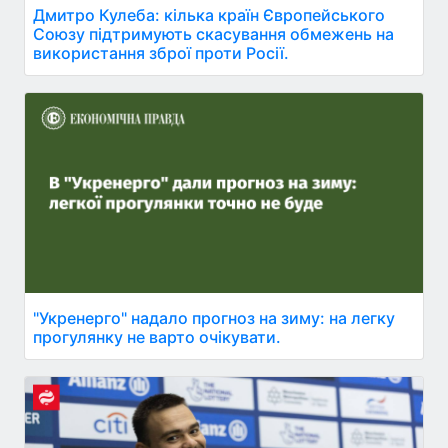
Дмитро Кулеба: кілька країн Європейського
Союзу підтримують скасування обмежень на
використання зброї проти Росії.
"Укренерго" надало прогноз на зиму: на легку
прогулянку не варто очікувати.