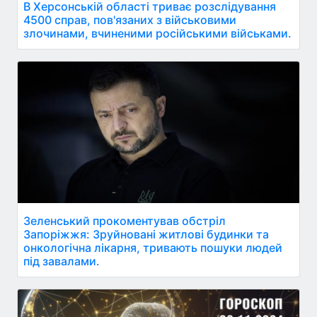
В Херсонській області триває розслідування
4500 справ, пов'язаних з військовими
злочинами, вчиненими російськими військами.
Зеленський прокоментував обстріл
Запоріжжя: Зруйновані житлові будинки та
онкологічна лікарня, тривають пошуки людей
під завалами.