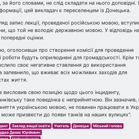
за його словами, не слід складати на нього доповідні. 
формації, цей викладач є переселенцем із Донецька.
ляд запис лекції, проведеної російською мовою, вступи
и, що той не володіє державною мовою. У відповідь на
попередні оцінки.
ію, оголосивши про створення комісії для проведення
ї роботи будуть оприлюднені для громадськості. Крім т
еслило своє негативне ставлення до використання
та запевнило, що вживає всіх можливих заходів для
ктах життя.
в висловив свою позицію щодо цього інциденту,
нківську таке поведінка є неприйнятною. Він зазначив,
аняття українською мовою, не повинен працювати в Укра
' може призвести до появи танків на наших вулицях".
дент
Заклад вищої освіти
Учитель
Донецьк
Міський голова
удко Денис Юрійович
ситет
Нейрохірургія