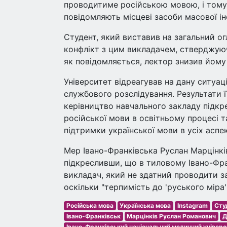
проводитиме російською мовою, і тому, 
повідомляють місцеві засоби масової ін
Студент, який виставив на загальний ог
конфлікт з цим викладачем, стверджуюч
як повідомляється, лектор знизив йому 
Університет відреагував на дану ситуац
службового розслідування. Результати ї
керівництво навчального закладу підкр
російської мови в освітньому процесі 
підтримки української мови в усіх аспе
Мер Івано-Франківська Руслан Марцінкі
підкресливши, що в тиловому Івано-Фра
викладач, який не здатний проводити з
оскільки "терпимість до 'руського міра
Російська мова
Українська мова
Instagram
Сту
Івано-Франківськ
Марцінків Руслан Романович
Д
Івано-Франківський національний медичний універ