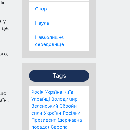
Як
Спорт
в у
Наука
 це,
Навколишнє
середовище
ого,
Tags
Росія
Україна
Київ
 що
Українці
Володимир
їні,
Зеленський
Збройні
сили України
Росіяни
Президент (державна
посада)
Європа