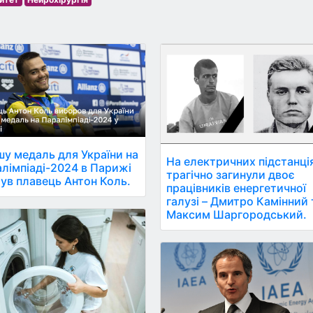
у медаль для України на
На електричних підстанці
лімпіаді-2024 в Парижі
трагічно загинули двоє
ув плавець Антон Коль.
працівників енергетичної
галузі – Дмитро Камінний 
Максим Шаргородський.