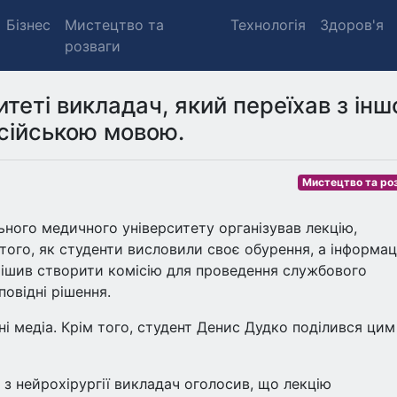
Бізнес
Мистецтво та
Технологія
Здоров'я
розваги
теті викладач, який переїхав з інш
осійською мовою.
Мистецтво та ро
ьного медичного університету організував лекцію,
того, як студенти висловили своє обурення, а інформац
рішив створити комісію для проведення службового
повідні рішення.
і медіа. Крім того, студент Денис Дудко поділився цим
 з нейрохірургії викладач оголосив, що лекцію