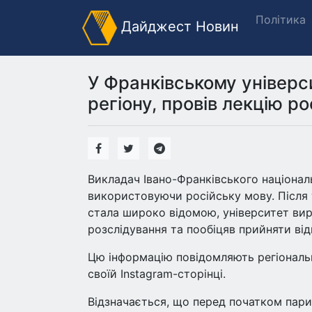
Політика
Дайджест Новин
У Франківському універси
регіону, провів лекцію р
Викладач Івано-Франківського націонал
використовуючи російську мову. Після 
стала широко відомою, університет ви
розслідування та пообіцяв прийняти від
Цю інформацію повідомляють регіональн
своїй Instagram-сторінці.
Відзначається, що перед початком пари