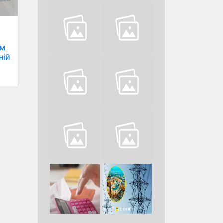
им
ній