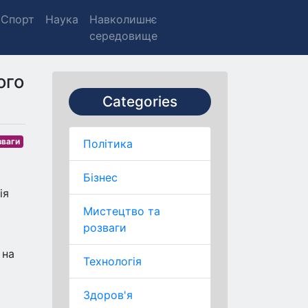
Спорт
Наука
Навколишнє
середовище
ого
Categories
зваги
Політика
Бізнес
ія
Мистецтво та
розваги
 на
Технологія
Здоров'я