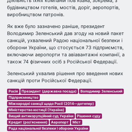
Діяльність їхніх компаній пов'язана, зокрема, з
будівництвом готелів, мостів, доріг, аеропортів,
виробництвом патронів.
Як вже було зазначено раніше, президент
Володимир Зеленський дав згоду на новий пакет
санкцій, ухвалений Радою національної безпеки і
оборони України, що стосується 73 підприємств,
включаючи аеропорти та авіавантажні компанії, а
також 74 фізичних осіб з Російської Федерації.
Зеленський ухвалив рішення про введення нових
санкцій проти Російської Федерації.
Росія
Президент (державна посада)
Володимир Зеленський
Підприємництво
Міжнародні санкції щодо Росії (2014—дотепер)
Міністерство юстиції (Україна)
Вищий антикорупційний суд України
Рішення суду
Кредит (роз'яснення)
Аеропорт
Міст
Рада національної безпеки і оборони України