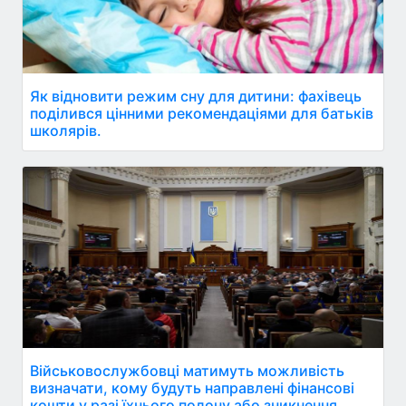
Як відновити режим сну для дитини: фахівець
поділився цінними рекомендаціями для батьків
школярів.
Військовослужбовці матимуть можливість
визначати, кому будуть направлені фінансові
кошти у разі їхнього полону або зникнення