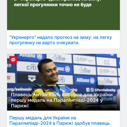
"Укренерго" надало прогноз на зиму: на легку
прогулянку не варто очікувати.
Першу медаль для України на
Паралімпіаді-2024 в Парижі здобув плавець