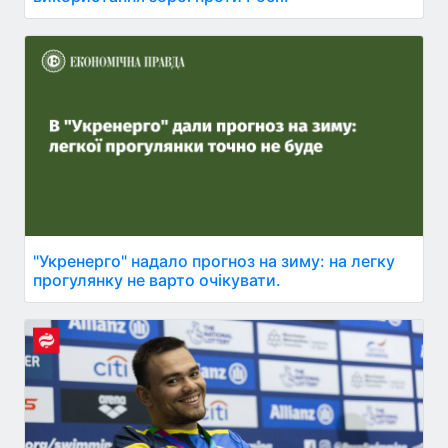
"Укренерго" надало прогноз на зиму: на легку
прогулянку не варто очікувати.