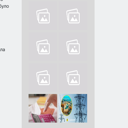
було
яла