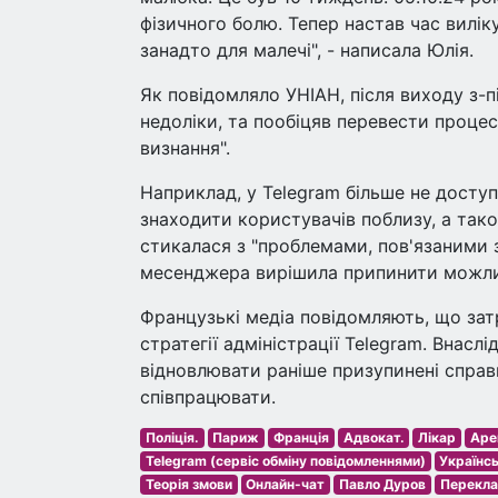
фізичного болю. Тепер настав час вилік
занадто для малечі", - написала Юлія.
Як повідомляло УНІАН, після виходу з-
недоліки, та пообіцяв перевести процес
визнання".
Наприклад, у Telegram більше не доступ
знаходити користувачів поблизу, а тако
стикалася з "проблемами, пов'язаними з
месенджера вирішила припинити можливі
Французькі медіа повідомляють, що зат
стратегії адміністрації Telegram. Внаслі
відновлювати раніше призупинені справ
співпрацювати.
Поліція.
Париж
Франція
Адвокат.
Лікар
Аре
Telegram (сервіс обміну повідомленнями)
Українс
Теорія змови
Онлайн-чат
Павло Дуров
Перекла