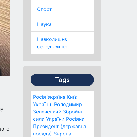
Спорт
Наука
Навколишнє
середовище
Tags
Росія
Україна
Київ
Українці
Володимир
ну
Зеленський
Збройні
сили України
Росіяни
Президент (державна
вого
посада)
Європа