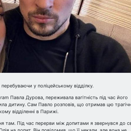
, перебуваючи у поліцейському відділку.
gram Павла Дурова, переживала вагітність під час його
тила дитину. Сам Павло розповів, що отримав цю трагіч
кому відділенні в Парижі.
ня там. Під час перерви між допитами я звернувся до с
лія на допит. Він повідомив, що її чекали, але вона не