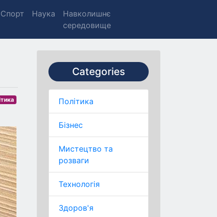
Спорт
Наука
Навколишнє
середовище
Categories
ітика
Політика
Бізнес
Мистецтво та
розваги
Технологія
Здоров'я