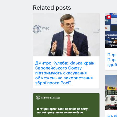
Related posts
Перш
Пара
Дмитро Кулеба: кілька країн
здоб
Європейського Союзу
підтримують скасування
обмежень на використання
зброї проти Росії.
На п