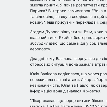
змогла прийти. Я почав розпитувати про
Парижа? Він трохи замислився. "Вона в 
та відповідь, на яку я сподівався в цей
новину". Інші присутні - перекладач, се
Згодом Дурова відпустили. Втім, коли ві
шалений тиск. Якийсь блогер поширив ч
абсурдну ідею, що саме її дії у соціал
аеропорту.
Два дні тому Вавілова звернулася до лік
стресових ситуацій вона зазнала втрат
Юлія Вавілова поділилася, що через ро
переживала панічні атаки. Лікар заборо
невизначеність, Юлія та Павло, як стве
інформацію вона дізналася 4 жовтня.
"Лікар сказав, що серце дитини більше 
малюка. Це був 10 тиждень. 05.10.24 рок