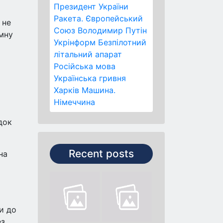
Президент України
Ракета.
Європейський
 не
Союз
Володимир Путін
ємну
Укрінформ
Безпілотний
літальний апарат
Російська мова
Українська гривня
Харків
Машина.
Німеччина
док
Recent posts
на
и до
ез