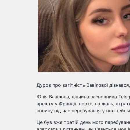
Дуров про вагітність Вавілової дізнався
Юлія Вавілова, дівчина засновника Tele
арешту у Франції, проте, на жаль, втра
новину під час перебування у поліцейсь
Це був вже третій день мого перебуван
адвоката з питанням, чи з'явиться моя Ю