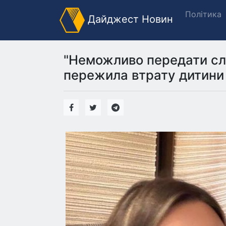
Політика
Дайджест Новин
"Неможливо передати сло
пережила втрату дитини 