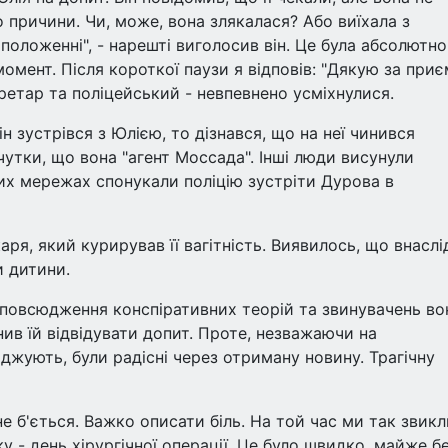
 причини. Чи, може, вона злякалася? Або виїхала з
положенні", - нарешті виголосив він. Це була абсолютно
 момент. Після короткої паузи я відповів: "Дякую за при
кретар та поліцейський - невпевнено усміхнулися.
н зустрівся з Юлією, то дізнався, що на неї чинився
утки, що вона "агент Моссада". Інші люди висунули
ьних мережах спонукали поліцію зустріти Дурова в
аря, який курирував її вагітність. Виявилось, що внаслі
и дитини.
зповсюдження конспіративних теорій та звинувачень во
нив їй відвідувати допит. Проте, незважаючи на
рджують, були радісні через отриману новину. Трагічну
не б'ється. Важко описати біль. На той час ми так звикл
у - день хірургічної операції. Це було швидко, майже б