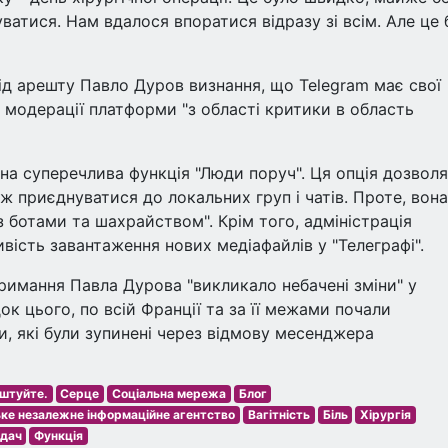
уватися. Нам вдалося впоратися відразу зі всім. Але це 
під арешту Павло Дуров визнання, що Telegram має свої
 модерації платформи "з області критики в область
на суперечлива функція "Люди поруч". Ця опція дозвол
ж приєднуватися до локальних груп і чатів. Проте, вона
 ботами та шахрайством". Крім того, адміністрація
сть завантаження нових медіафайлів у "Телеграфі".
римання Павла Дурова "викликало небачені зміни" у
док цього, по всій Франції та за її межами почали
и, які були зупинені через відмову месенджера
штуйте.
Серце
Соціальна мережа
Блог
ьке незалежне інформаційне агентство
Вагітність
Біль
Хірургія
дач
Функція