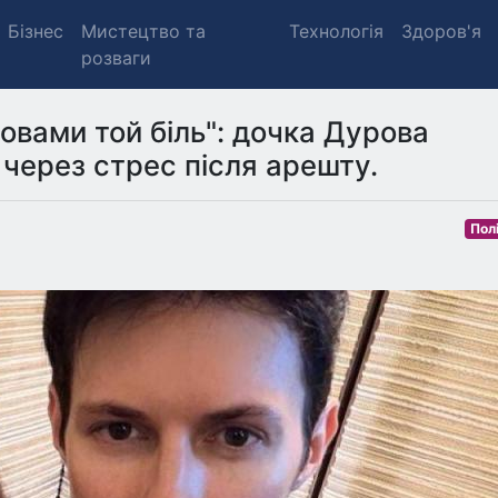
Бізнес
Мистецтво та
Технологія
Здоров'я
розваги
вами той біль": дочка Дурова
через стрес після арешту.
Пол