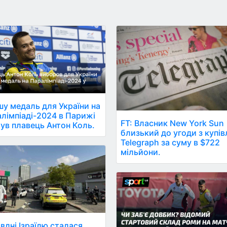
у медаль для України на
лімпіаді-2024 в Парижі
FT: Власник New York Sun
ув плавець Антон Коль.
близький до угоди з купів
Telegraph за суму в $722
мільйони.
івдні Ізраїлю сталася