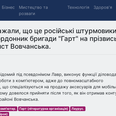
Бізнес
Мистецтво та
Технологія
Здоров'я
розваги
ажали, що це російські штурмовики
ордонник бригади "Гарт" на прізвис
ист Вовчанська.
відомий під псевдонімом Лавр, виконує функції діловода
д роботи з комп'ютером, адже до повномасштабного
 що спеціалізуються на продажу аксесуарів для мобіл
йому довелося прийняти після того, як він отримав конт
районі Вовчанська.
омп'ютер.
Гарт (літературна організація)
Лаурус.
броя)