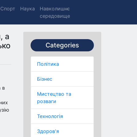
Спорт
Наука
Навколишнє
середовище
, а
ько
Categories
Політика
Бізнес
 в
Мистецтво та
розваги
ьних
узію
Технологія
Здоров'я