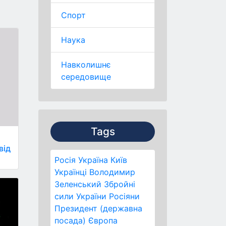
Спорт
Наука
Навколишнє
середовище
Tags
и
від
Росія
Україна
Київ
Українці
Володимир
Зеленський
Збройні
сили України
Росіяни
Президент (державна
посада)
Європа