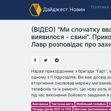
Політика
Дайджест Новин
(ВІДЕО) "Ми спочатку вв
виявилося - свині". Прик
Лавр розповідає про зах
Наразі прикордонник з бригади "Гарт", 
одному з її підрозділів. Він має досві
вторгнення очолював мережу магазинів,
телефонів та їх ремонті. Цю нову роль 
під час виконання бойового завдання в 
Вовчанськ
Тактична мета
Мобільний телефон
К
Псевдо діячів ОУН та УПА
Магазин (вогнепальна з