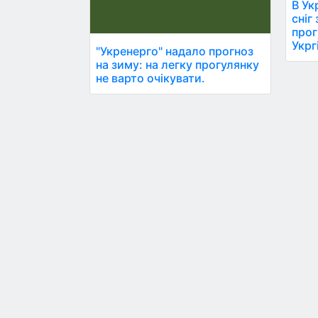
В Ук
сніг
прог
Укрг
"Укренерго" надало прогноз
на зиму: на легку прогулянку
не варто очікувати.