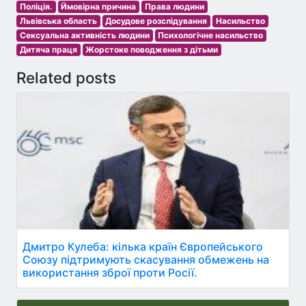
Поліція.
Ймовірна причина
Права людини
Львівська область
Досудове розслідування
Насильство
Сексуальна активність людини
Психологічне насильство
Дитяча праця
Жорстоке поводження з дітьми
Related posts
Дмитро Кулеба: кілька країн Європейського
Союзу підтримують скасування обмежень на
використання зброї проти Росії.