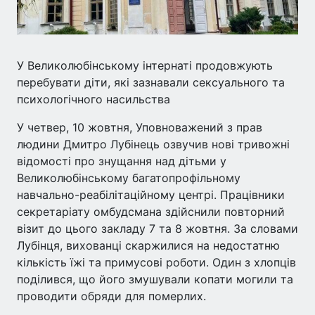
У Великолюбінському інтернаті продовжують
перебувати діти, які зазнавали сексуального та
психологічного насильства
У четвер, 10 жовтня, Уповноважений з прав
людини Дмитро Лубінець озвучив нові тривожні
відомості про знущання над дітьми у
Великолюбінському багатопрофільному
навчально-реабілітаційному центрі. Працівники
секретаріату омбудсмана здійснили повторний
візит до цього закладу 7 та 8 жовтня. За словами
Лубінця, вихованці скаржилися на недостатню
кількість їжі та примусові роботи. Один з хлопців
поділився, що його змушували копати могили та
проводити обряди для померлих.