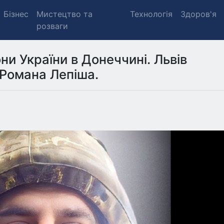
Бізнес
Мистецтво та
Технологія
Здоров'я
розваги
ни України в Донеччині. Львів
 Романа Лепіша.