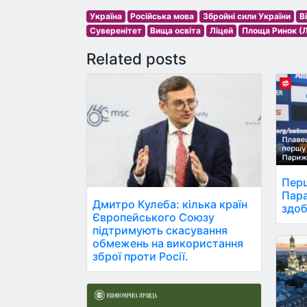
Україна
Російська мова
Збройні сили України
В
Суверенітет
Вища освіта
Ліцей
Площа Ринок (Л
Related posts
Перш
Пара
Дмитро Кулеба: кілька країн
здоб
Європейського Союзу
підтримують скасування
обмежень на використання
зброї проти Росії.