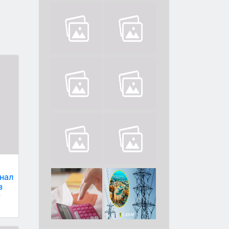
анал
з
у