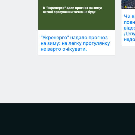
Чи в
пов
віде
Депу
"Укренерго" надало прогноз
недо
на зиму: на легку прогулянку
не варто очікувати.