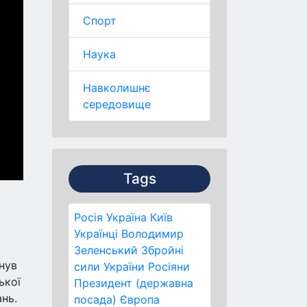
Спорт
Наука
Навколишнє
середовище
Tags
Росія
Україна
Київ
Українці
Володимир
Зеленський
Збройні
нув
сили України
Росіяни
ької
Президент (державна
нь.
посада)
Європа