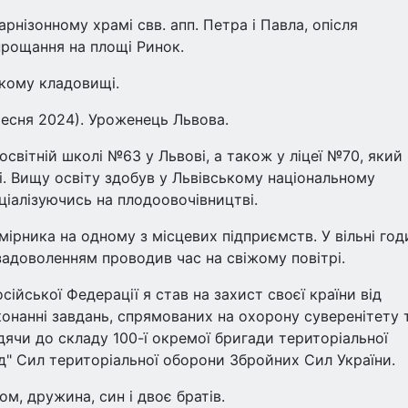
рнізонному храмі свв. апп. Петра і Павла, опісля
прощання на площі Ринок.
кому кладовищі.
ресня 2024). Уроженець Львова.
освітній школі №63 у Львові, а також у ліцеї №70, який
і. Вищу освіту здобув у Львівському національному
ціалізуючись на плодоовочівництві.
ірника на одному з місцевих підприємств. У вільні год
задоволенням проводив час на свіжому повітрі.
сійської Федерації я став на захист своєї країни від
конанні завдань, спрямованих на охорону суверенітету 
дячи до складу 100-ї окремої бригади територіальної
ід" Сил територіальної оборони Збройних Сил України.
м, дружина, син і двоє братів.