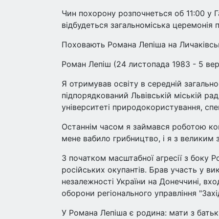
Чин похорону розпочнеться об 11:00 у Га
відбудеться загальноміська церемонія 
Поховають Романа Лепіша на Личаківсь
Роман Лепіш (24 листопада 1983 - 5 ве
Я отримував освіту в середній загально
підпорядкований Львівській міській рад
університеті природокористування, спе
Останнім часом я займався роботою ком
мене вабило грибництво, і я з великим 
З початком масштабної агресії з боку Ро
російських окупантів. Брав участь у ви
незалежності України на Донеччині, вхо
оборони регіонального управління "Зах
У Романа Лепіша є родина: мати з батько