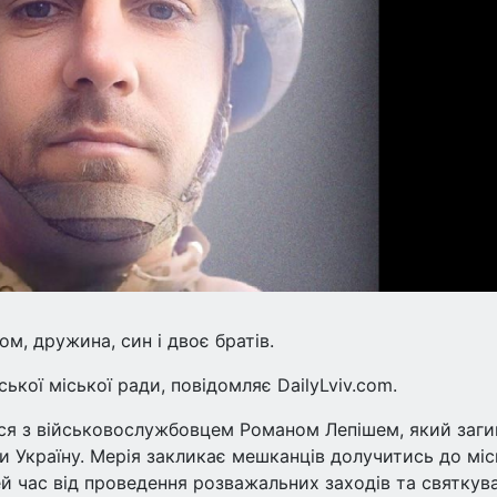
м, дружина, син і двоє братів.
кої міської ради, повідомляє DailyLviv.com.
ься з військовослужбовцем Романом Лепішем, який заги
и Україну. Мерія закликає мешканців долучитись до міс
й час від проведення розважальних заходів та святкува