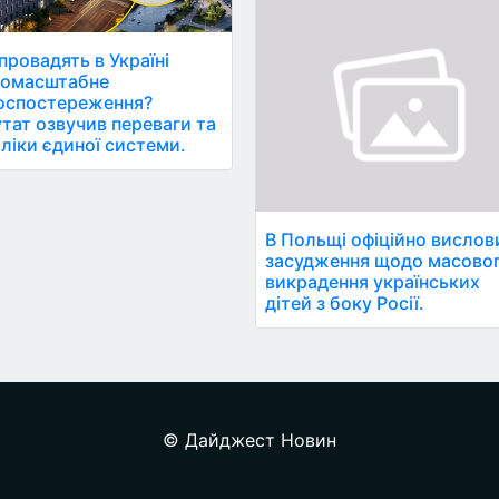
провадять в Україні
номасштабне
оспостереження?
тат озвучив переваги та
ліки єдиної системи.
В Польщі офіційно висло
засудження щодо масово
викрадення українських
дітей з боку Росії.
© Дайджест Новин