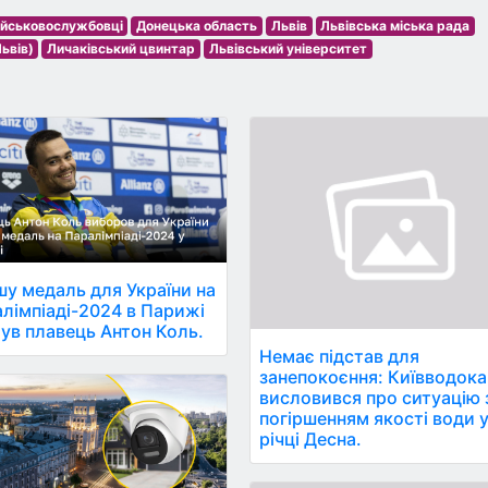
ійськовослужбовці
Донецька область
Львів
Львівська міська рада
ьвів)
Личаківський цвинтар
Львівський університет
у медаль для України на
лімпіаді-2024 в Парижі
ув плавець Антон Коль.
Немає підстав для
занепокоєння: Київводок
висловився про ситуацію 
погіршенням якості води 
річці Десна.