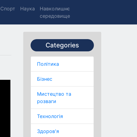
Спорт
Наука
Навколишнє
середовище
Categories
Політика
Бізнес
Мистецтво та
розваги
Технологія
Здоров'я