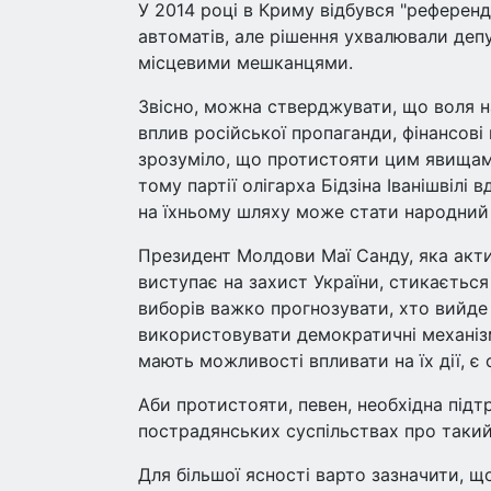
У 2014 році в Криму відбувся "референ
автоматів, але рішення ухвалювали деп
місцевими мешканцями.
Звісно, можна стверджувати, що воля н
вплив російської пропаганди, фінансові 
зрозуміло, що протистояти цим явищам
тому партії олігарха Бідзіна Іванішвілі
на їхньому шляху може стати народний
Президент Молдови Маї Санду, яка акти
виступає на захист України, стикаєтьс
виборів важко прогнозувати, хто вийд
використовувати демократичні механіз
мають можливості впливати на їх дії, є
Аби протистояти, певен, необхідна підт
пострадянських суспільствах про такий
Для більшої ясності варто зазначити, щ