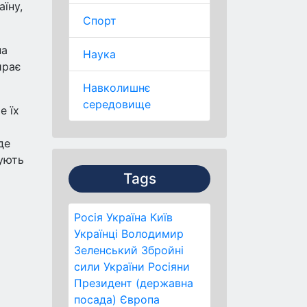
їну,
Спорт
на
Наука
ирає
Навколишнє
середовище
е їх
де
мують
Tags
Росія
Україна
Київ
Українці
Володимир
Зеленський
Збройні
сили України
Росіяни
Президент (державна
посада)
Європа