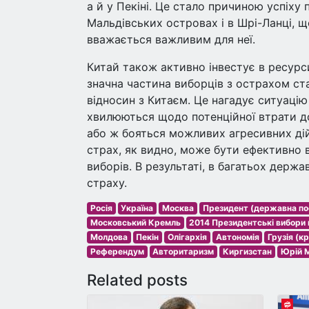
а й у Пекіні. Це стало причиною успіху
Мальдівських островах і в Шрі-Ланці, щ
вважається важливим для неї.
Китай також активно інвестує в ресурси 
значна частина виборців з острахом ст
відносин з Китаєм. Це нагадує ситуаці
хвилюються щодо потенційної втрати до
або ж бояться можливих агресивних дій з
страх, як видно, може бути ефективно в
виборів. В результаті, в багатьох держ
страху.
Росія
Україна
Москва
Президент (державна по
Московський Кремль
2014 Президентські вибори в
Молдова
Пекін
Олігархія
Автономія
Грузія (кр
Референдум
Авторитаризм
Киргизстан
Юрій 
Related posts