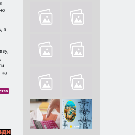
а
йно
, а
азу,
,
ти
 на
ство