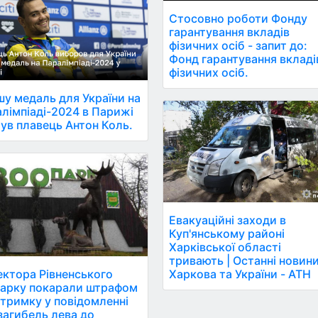
Стосовно роботи Фонду
гарантування вкладів
фізичних осіб - запит до:
Фонд гарантування вкладі
фізичних осіб.
у медаль для України на
лімпіаді-2024 в Парижі
ув плавець Антон Коль.
Евакуаційні заходи в
Куп'янському районі
Харківської області
тривають | Останні новин
ктора Рівненського
Харкова та України - АТН
арку покарали штрафом
атримку у повідомленні
загибель лева до