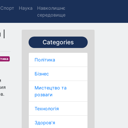
Спорт
Наука
Навколишнє
середовище
 |
Categories
ітика
Політика
Бізнес
м
ния
Мистецтво та
в.
розваги
Технологія
Здоров'я