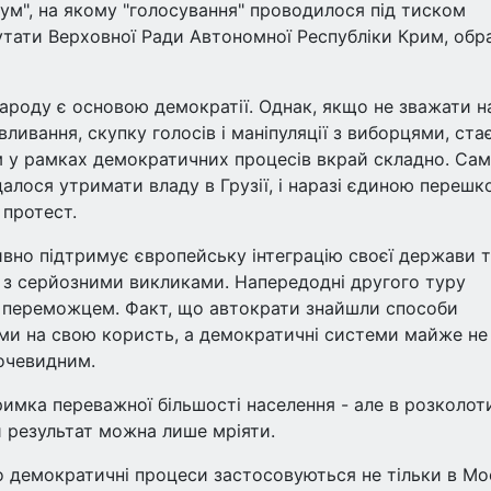
дум", на якому "голосування" проводилося під тиском
утати Верховної Ради Автономної Республіки Крим, обра
ароду є основою демократії. Однак, якщо не зважати н
вливання, скупку голосів і маніпуляції з виборцями, ста
 у рамках демократичних процесів вкрай складно. Са
 вдалося утримати владу в Грузії, і наразі єдиною переш
 протест.
вно підтримує європейську інтеграцію своєї держави 
я з серйозними викликами. Напередодні другого туру
е переможцем. Факт, що автократи знайшли способи
ми на свою користь, а демократичні системи майже не
 очевидним.
римка переважної більшості населення - але в розколот
 результат можна лише мріяти.
о демократичні процеси застосовуються не тільки в Мос