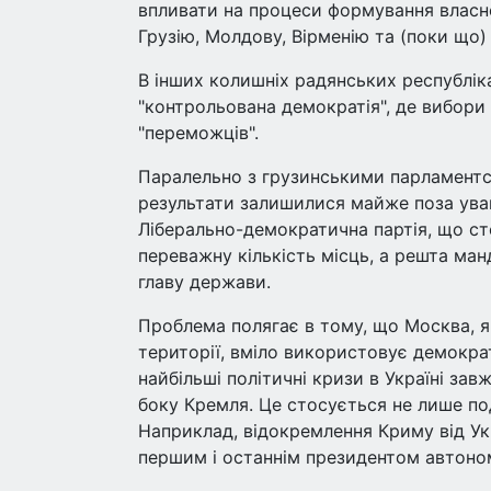
впливати на процеси формування власної
Грузію, Молдову, Вірменію та (поки що)
В інших колишніх радянських республік
"контрольована демократія", де вибори
"переможців".
Паралельно з грузинськими парламентс
результати залишилися майже поза ува
Ліберально-демократична партія, що ст
переважну кількість місць, а решта ман
главу держави.
Проблема полягає в тому, що Москва, я
території, вміло використовує демократ
найбільші політичні кризи в Україні за
боку Кремля. Це стосується не лише под
Наприклад, відокремлення Криму від Ук
першим і останнім президентом автоно