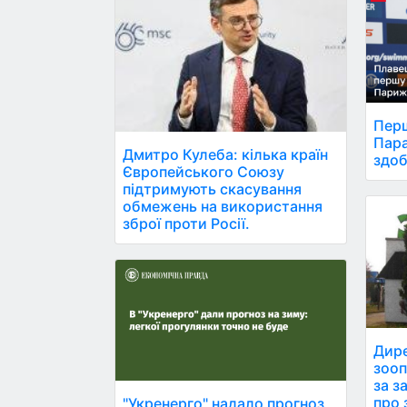
Перш
Пара
Дмитро Кулеба: кілька країн
здоб
Європейського Союзу
підтримують скасування
обмежень на використання
зброї проти Росії.
Дире
зооп
за з
про 
"Укренерго" надало прогноз