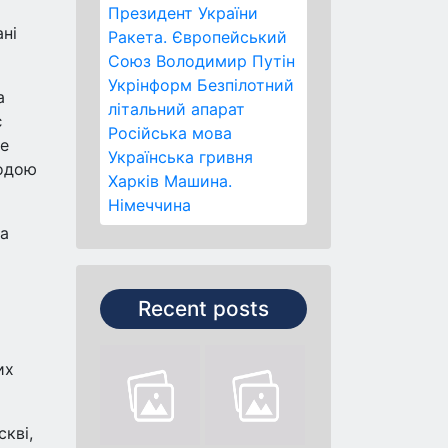
Президент України
ні
Ракета.
Європейський
Союз
Володимир Путін
Укрінформ
Безпілотний
а
літальний апарат
є
Російська мова
ме
Українська гривня
кодою
Харків
Машина.
Німеччина
та
Recent posts
их
кві,