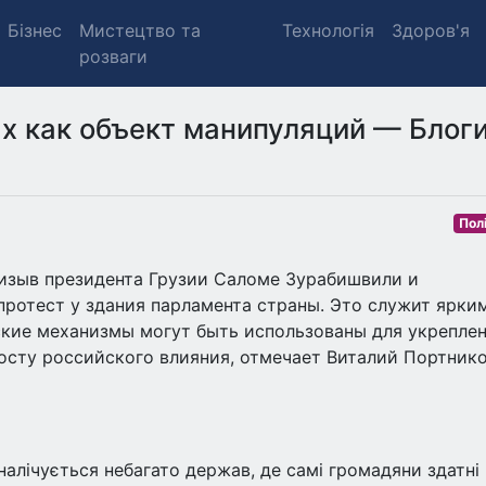
Бізнес
Мистецтво та
Технологія
Здоров'я
розваги
х как объект манипуляций — Блоги
Пол
ризыв президента Грузии Саломе Зурабишвили и
протест у здания парламента страны. Это служит ярки
ские механизмы могут быть использованы для укрепле
осту российского влияния, отмечает Виталий Портнико
алічується небагато держав, де самі громадяни здатні