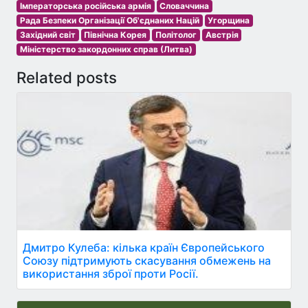
Імператорська російська армія
Словаччина
Рада Безпеки Організації Об'єднаних Націй
Угорщина
Західний світ
Північна Корея
Політолог
Австрія
Міністерство закордонних справ (Литва)
Related posts
Дмитро Кулеба: кілька країн Європейського
Союзу підтримують скасування обмежень на
використання зброї проти Росії.