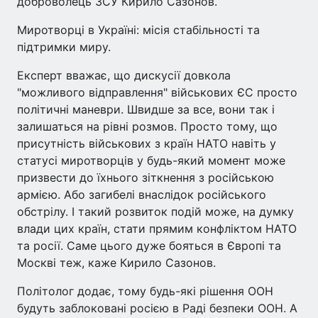
доброволець ЗСУ Кирило Сазонов.
Миротворці в Україні: місія стабільності та
підтримки миру.
Експерт вважає, що дискусії довкола
"можливого відправлення" військових ЄС просто
політичні маневри. Швидше за все, вони так і
залишаться на рівні розмов. Просто тому, що
присутність військових з країн НАТО навіть у
статусі миротворців у будь-який момент може
призвести до їхнього зіткнення з російською
армією. Або загибелі внаслідок російського
обстрілу. І такий розвиток подій може, на думку
влади цих країн, стати прямим конфліктом НАТО
та росії. Саме цього дуже бояться в Європі та
Москві теж, каже Кирило Сазонов.
Політолог додає, тому будь-які рішення ООН
будуть заблоковані росією в Раді безпеки ООН. А