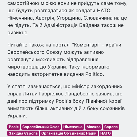
самостійною місією вони не приїдуть саме тому,
що будуть розглядатися як солдати НАТО.
Німеччина, Австрія, Угорщина, Словаччина на це
не підуть. Та й Адміністрація Байдена також не
ризикне.
Читайте також на порталі "Коментарі" – країни
Європейського Союзу можуть активно
розглянути можливість відправлення
миротворців до України. Таку інформацію
наводить авторитетне видання Politico.
У статті зазначається, що міністр закордонних
справ Литви Габріелюс Ландсбергіс заявив, що
дані про підтримку Росії з боку Північної Кореї
вимагають більш активних дій з боку союзників
України.
Росія
Європейський Союз
Німеччина
Москва
Європа
Західна Європа
Організація Об'єднаних Націй
НАТО