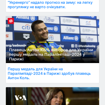
"Укренерго" надало прогноз на зиму: на легку
прогулянку не варто очікувати.
Першу медаль для України на
Паралімпіаді-2024 в Парижі здобув плавець
Антон Коль.