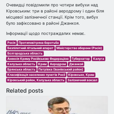
Очевидці повідомили про чотири вибухи над
Кіровським: три в районі аеродрому і один біля
місцевої залізничної станції. Крім того, вибух
було зафіксовано в районі Джанкоя.
Інформації щодо постраждалих немає.
Росія
Протиповітряна боротьба
Безпілотний літальний апарат
Міністерство оборони (Росія)
Бєлгородська область
Анексія Криму Російською Федерацією
Губернатор
Калуга
Калузька область
Крим
Аеродром
Джанкой
Брянська область
Петрівка (Іванівський район)
Класифікація населених пунктів Росії
Кіровське, Крим
Кіровський район, Калузька область
Залізничний вокзал
Related posts