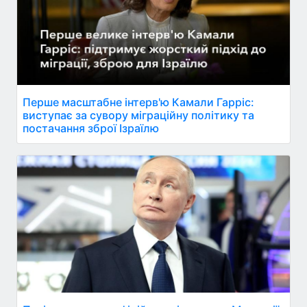
Перше масштабне інтерв'ю Камали Гарріс:
виступає за сувору міграційну політику та
постачання зброї Ізраїлю