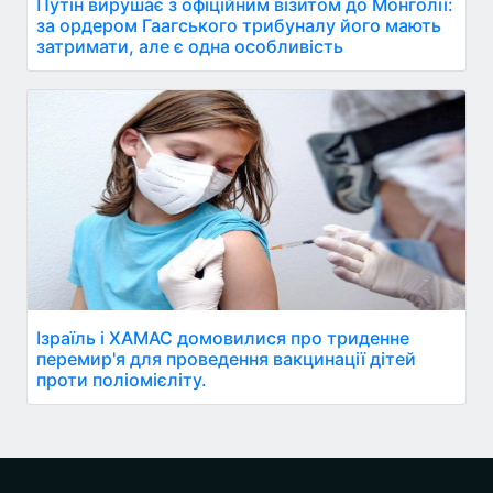
Путін вирушає з офіційним візитом до Монголії:
за ордером Гаагського трибуналу його мають
затримати, але є одна особливість
Ізраїль і ХАМАС домовилися про триденне
перемир'я для проведення вакцинації дітей
проти поліомієліту.