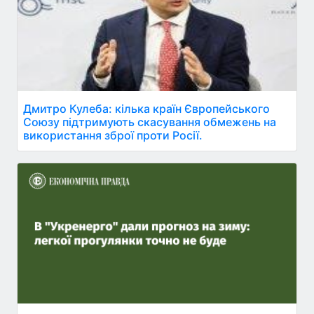
Дмитро Кулеба: кілька країн Європейського
Союзу підтримують скасування обмежень на
використання зброї проти Росії.