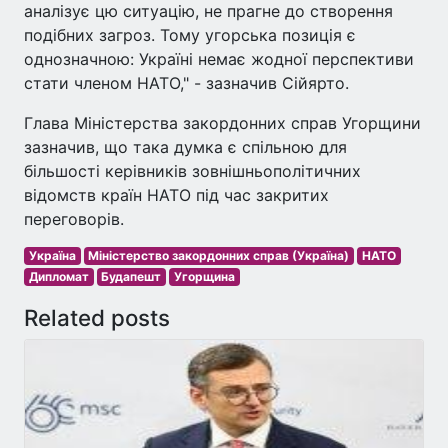
аналізує цю ситуацію, не прагне до створення
подібних загроз. Тому угорська позиція є
однозначною: Україні немає жодної перспективи
стати членом НАТО," - зазначив Сійярто.
Глава Міністерства закордонних справ Угорщини
зазначив, що така думка є спільною для
більшості керівників зовнішньополітичних
відомств країн НАТО під час закритих
переговорів.
Україна
Міністерство закордонних справ (Україна)
НАТО
Дипломат
Будапешт
Угорщина
Related posts