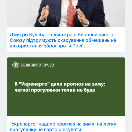
Дмитро Кулеба: кілька країн Європейського
Союзу підтримують скасування обмежень на
використання зброї проти Росії.
"Укренерго" надало прогноз на зиму: на легку
прогулянку не варто очікувати.