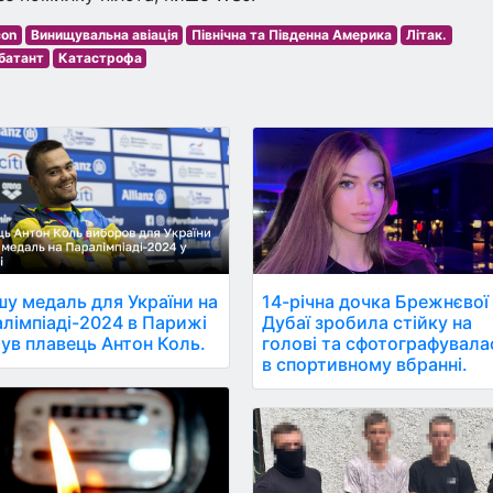
con
Винищувальна авіація
Північна та Південна Америка
Літак.
батант
Катастрофа
у медаль для України на
14-річна дочка Брежнєвої
лімпіаді-2024 в Парижі
Дубаї зробила стійку на
ув плавець Антон Коль.
голові та сфотографувала
в спортивному вбранні.