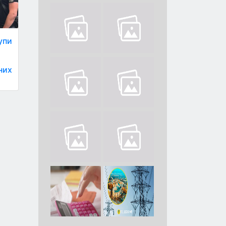
рупи
них