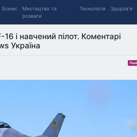
Бізнес
Мистецтво та
Технологія
Здоров'я
розваги
-16 і навчений пілот. Коментарі
ws Україна
Пол