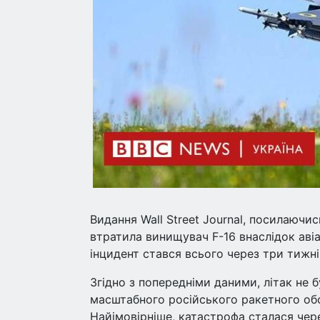
Видання Wall Street Journal, посилаючи
втратила винищувач F-16 внаслідок авіа
інцидент стався всього через три тижні
Згідно з попередніми даними, літак не 
масштабного російського ракетного обс
Найімовірніше, катастрофа сталася чер