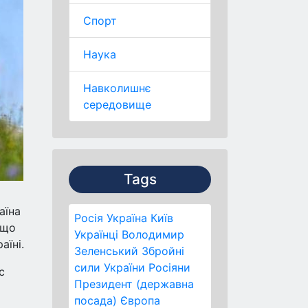
Спорт
Наука
Навколишнє
середовище
Tags
аїна
Росія
Україна
Київ
 що
Українці
Володимир
аїні.
Зеленський
Збройні
сили України
Росіяни
с
Президент (державна
посада)
Європа