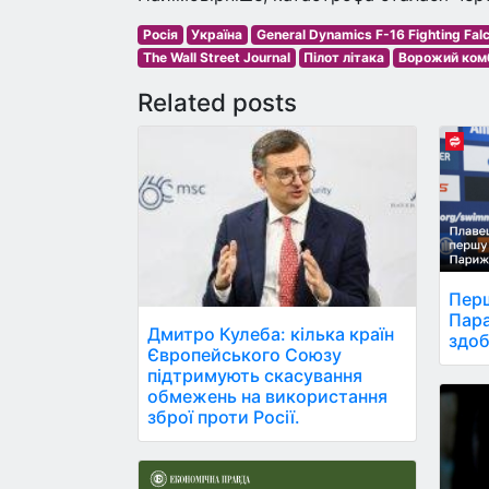
Росія
Україна
General Dynamics F-16 Fighting Fal
The Wall Street Journal
Пілот літака
Ворожий ком
Related posts
Перш
Пара
Дмитро Кулеба: кілька країн
здоб
Європейського Союзу
підтримують скасування
обмежень на використання
зброї проти Росії.