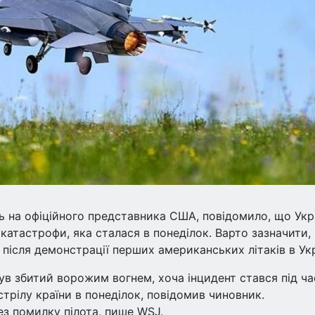
сь на офіційного представника США, повідомило, що Укр
катастрофи, яка сталася в понеділок. Варто зазначити,
 після демонстрації перших американських літаків в Укр
був збитий ворожим вогнем, хоча інцидент стався під ча
трілу країни в понеділок, повідомив чиновник.
ез помилку пілота, пише WSJ.