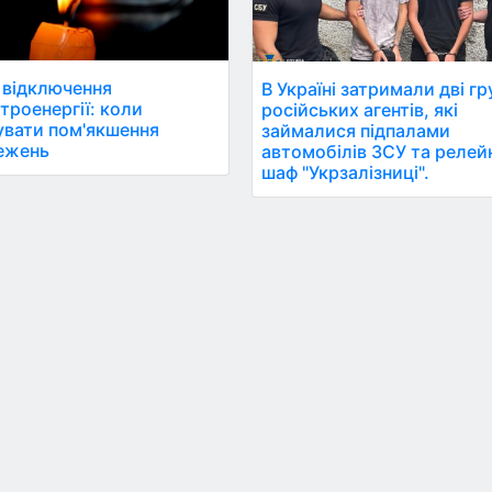
і відключення
В Україні затримали дві г
троенергії: коли
російських агентів, які
увати пом'якшення
займалися підпалами
ежень
автомобілів ЗСУ та релей
шаф "Укрзалізниці".