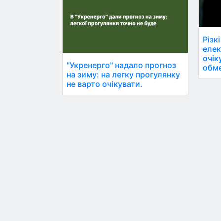
Різк
елек
очік
"Укренерго" надало прогноз
обм
на зиму: на легку прогулянку
не варто очікувати.