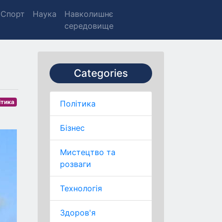
Спорт
Наука
Навколишнє
середовище
Categories
ітика
Політика
Бізнес
Мистецтво та
розваги
Технологія
Здоров'я