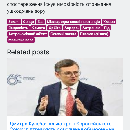
спостереження існує ймовірність отримання
ушкоджень зору.
Земля
Сонце
Газ
Міжнародна космічна станція
Хмара
Яскравість
Комета
Орбіта
Аврора.
Астроном
Лід
Астрономічний об'єкт
Сонячні явища
Плазма (фізика)
Магнітне поле
Related posts
Дмитро Кулеба: кілька країн Європейського
Союзу підтримують скасування обмежень на