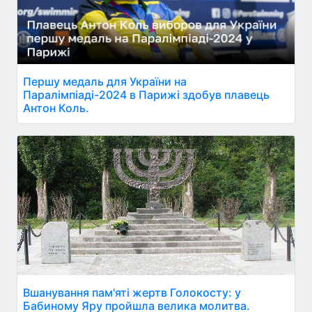
Першу медаль для України на
Паралімпіаді-2024 в Парижі здобув плавець
Антон Коль.
Вшанування пам'яті жертв Голокосту: у
Бабиному Яру пройшла велика молитва.