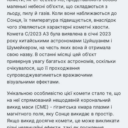
маленькі небесні об'єкти, що складаються з
льоду, пилу й газів. Коли вони наближаються до
Сонця, їх температура підвищується, внаслідок
чого з’являються характерні кометні хвости.
Комета C/2023 A3 була виявлена в січні 2023
року китайськими астрономами Цуйшуанем і
Шумейкером, на честь яких вона й отримала
свою назву. В останні місяці цей об'єкт
привернув увагу багатьох астрономів, оскільки
очікувалося, що її проходження
супроводжуватиметься вражаючими
візуальними ефектами.
Унікальною особливістю цієї комети стало те, що
на неї спрямований нещодавній корональний
викид маси (CME) - гігантська хмара плазми і
магнітного поля, яку Сонце викидає в простір.
Якщо викид досягне комети, це може викликати
різні незвичайні ефекти, такі як посилення