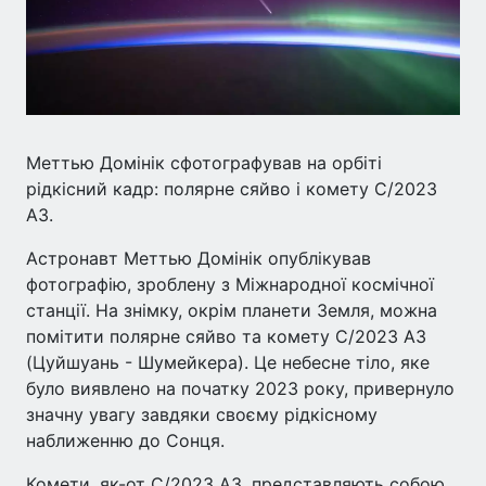
Меттью Домінік сфотографував на орбіті
рідкісний кадр: полярне сяйво і комету C/2023
A3.
Астронавт Меттью Домінік опублікував
фотографію, зроблену з Міжнародної космічної
станції. На знімку, окрім планети Земля, можна
помітити полярне сяйво та комету C/2023 A3
(Цуйшуань - Шумейкера). Це небесне тіло, яке
було виявлено на початку 2023 року, привернуло
значну увагу завдяки своєму рідкісному
наближенню до Сонця.
Комети, як-от C/2023 A3, представляють собою