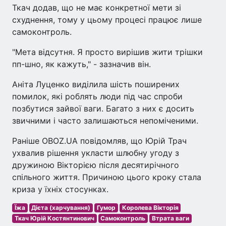
Ткач додав, що не має конкретної мети зі
схуднення, тому у цьому процесі працює лише
самоконтроль.
"Мета відсутня. Я просто вирішив жити трішки
пп-шно, як кажуть," - зазначив він.
Аніта Луценко виділила шість поширених
помилок, які роблять люди під час спроби
позбутися зайвої ваги. Багато з них є досить
звичними і часто залишаються непоміченими.
Раніше OBOZ.UA повідомляв, що Юрій Трач
ухвалив рішення укласти шлюбну угоду з
дружиною Вікторією після десятирічного
спільного життя. Причиною цього кроку стала
криза у їхніх стосунках.
Їжа
Дієта (харчування)
Гумор
Королева Вікторія
Ткач Юрій Костянтинович
Самоконтроль
Втрата ваги