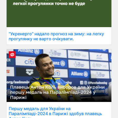
"Укренерго" надало прогноз на зиму: на легку
прогулянку не варто очікувати.
Першу медаль для України на
Паралімпіаді-2024 в Парижі здобув плавець