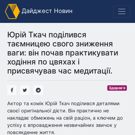
Дайджест Новин
Юрій Ткач поділився
таємницею свого зниження
ваги: він почав практикувати
ходіння по цвяхах і
присвячував час медитації.
Здоров'я
Актор та комік Юрій Ткач поділився деталями
своєї оригінальної дієти. Він практично не
накладає обмежень на свій раціон, а ключем до
успіху є впровадження незвичайних звичок у
повсякденне життя.