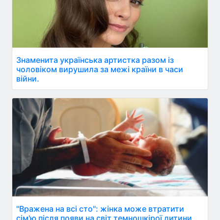
Знаменита українська артистка разом із
чоловіком вирушила за межі країни в часи
війни.
"Вражена на всі сто": жінка може втратити
сім'ю після появи на світ темношкірої дитини