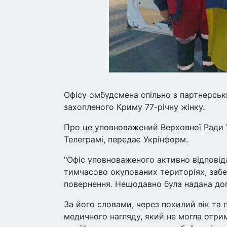
Офісу омбудсмена спільно з партнерсь
захопленого Криму 77-річну жінку.
Про це уповноважений Верховної Ради 
Телеграмі, передає Укрінформ.
"Офіс уповноваженого активно відповіда
тимчасово окупованих територіях, забе
повернення. Нещодавно була надана допо
За його словами, через похилий вік та 
медичного нагляду, який не могла отри