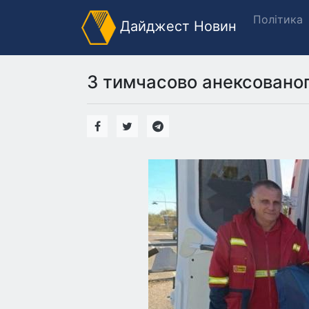
Політика
Дайджест Новин
З тимчасово анексованог