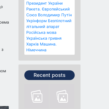
Президент України
до
Ракета.
Європейський
Союз
Володимир Путін
Укрінформ
Безпілотний
крема
літальний апарат
Російська мова
Українська гривня
Харків
Машина.
 з
Німеччина
зом
Recent posts