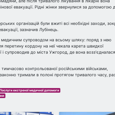
мадяни, але після тривалого лікування в лікарні вона
інової евакуації. Рідні жінки звернулися за допомогою 
рських організацій були вжиті всі необхідні заходи, зо
евакуації, зазначив Лубінець.
а медичним супроводом на всьому шляху: поряд з нею
ля перетину кордону на неї чекала карета швидкої
 і супроводив до міста Ужгород, де вона возз'єдналася
ї, тимчасово контрольованої російськими військами,
езаконно тримали в полоні протягом тривалого часу, ра
Послуги екстреної медичної допомоги
ини