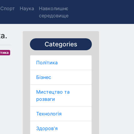
Спорт
Наука
Навколишнє
середовище
а.
Categories
ітика
Політика
Бізнес
Мистецтво та
розваги
Технологія
Здоров'я