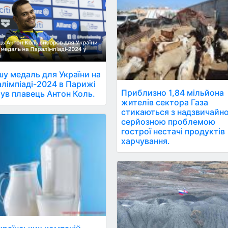
у медаль для України на
лімпіаді-2024 в Парижі
Приблизно 1,84 мільйона
ув плавець Антон Коль.
жителів сектора Газа
стикаються з надзвичайн
серйозною проблемою
гострої нестачі продуктів
харчування.