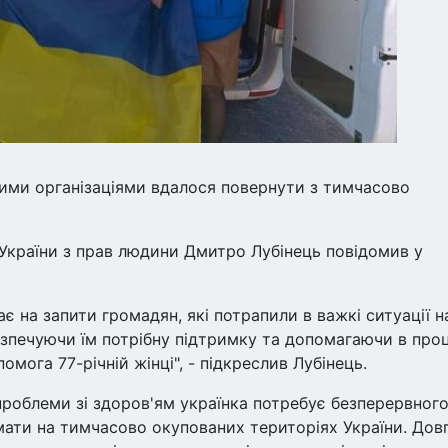
кими організаціями вдалося повернути з тимчасово
України з прав людини Дмитро Лубінець повідомив у
є на запити громадян, які потрапили в важкі ситуації н
зпечуючи їм потрібну підтримку та допомагаючи в проц
мога 77-річній жінці", - підкреслив Лубінець.
проблеми зі здоров'ям українка потребує безперервног
мати на тимчасово окупованих територіях України. Дов