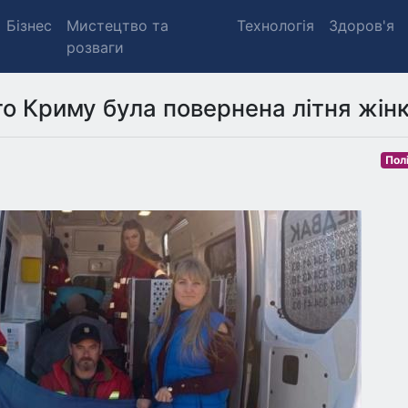
Бізнес
Мистецтво та
Технологія
Здоров'я
розваги
о Криму була повернена літня жінк
Пол