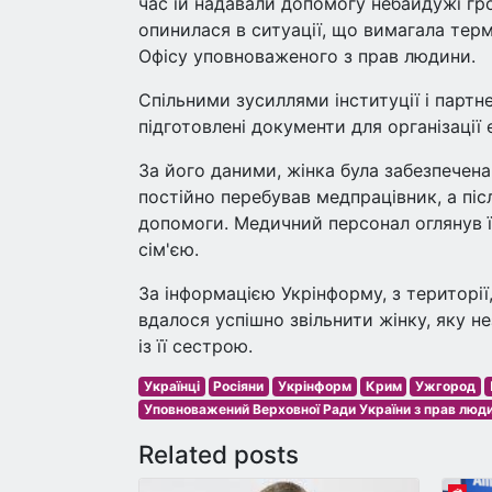
час їй надавали допомогу небайдужі гро
опинилася в ситуації, що вимагала терм
Офісу уповноваженого з прав людини.
Спільними зусиллями інституції і партне
підготовлені документи для організації 
За його даними, жінка була забезпечен
постійно перебував медпрацівник, а піс
допомоги. Медичний персонал оглянув її
сім'єю.
За інформацією Укрінформу, з територі
вдалося успішно звільнити жінку, яку н
із її сестрою.
Українці
Росіяни
Укрінформ
Крим
Ужгород
Уповноважений Верховної Ради України з прав люд
Related posts