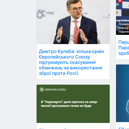
Перш
Пара
Дмитро Кулеба: кілька країн
здоб
Європейського Союзу
підтримують скасування
обмежень на використання
зброї проти Росії.