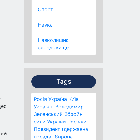
Спорт
Наука
Навколишнє
середовище
Tags
а
Росія
Україна
Київ
есі
Українці
Володимир
Зеленський
Збройні
сили України
Росіяни
о
Президент (державна
гий
посада)
Європа