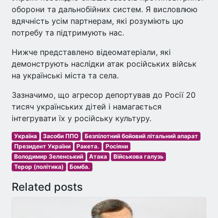
оборони та дальнобійних систем. Я висловлюю
вдячність усім партнерам, які розуміють цю
потребу та підтримують нас.
Нижче представлено відеоматеріали, які
демонструють наслідки атак російських військ
на українські міста та села.
Зазначимо, що агресор депортував до Росії 20
тисяч українських дітей і намагається
інтегрувати їх у російську культуру.
Україна
Засоби ППО
Безпілотний бойовий літальний апарат
Президент України
Ракета.
Росіяни
Володимир Зеленський
Атака
Військова галузь
Терор (політика)
Бомба.
Related posts