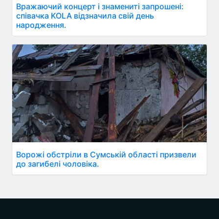
Вражаючий концерт і знамениті запрошені:
співачка KOLA відзначила свій день
народження.
Ворожі обстріли в Сумській області призвели
до загибелі чоловіка.