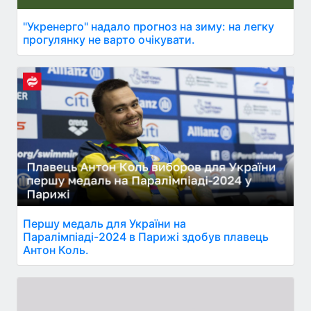
"Укренерго" надало прогноз на зиму: на легку
прогулянку не варто очікувати.
Першу медаль для України на
Паралімпіаді-2024 в Парижі здобув плавець
Антон Коль.