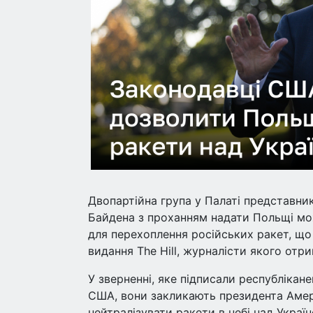
Двопартійна група у Палаті представни
Байдена з проханням надати Польщі мо
для перехоплення російських ракет, щ
видання The Hill, журналісти якого отр
У зверненні, яке підписали республікан
США, вони закликають президента Амер
нейтралізувати ракети в небі над Укра