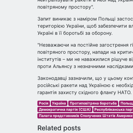
повітряному простору".
Запит виникає з наміром Польщі застос
територією України, щоб забезпечити в
Україні в її боротьбі за оборону.
"Незважаючи на постійне загострення г
повітряного простору, напади на крити
інститутів – ми не наважилися рішуче ві
проти Альянсу з незначними наслідками,"
Законодавці зазначили, що у цьому ко
російські ракети над Україною є необхі
гарантія захисту східного флангу НАТО.
Росія
Україна
Протиповітряна боротьба
Польщ
Демократична партія (США)
Республіканська пар
Палата представників Сполучених Штатів Америки
Related posts