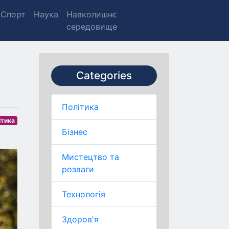
Спорт
Наука
Навколишнє
середовище
Categories
Політика
ітика
Бізнес
Мистецтво та
розваги
Технологія
Здоров'я