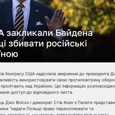
ків Конгресу США надіслала звернення до президента Д
жливість використовувати свою протиповітряну оборо
о пролітають над Україною. Цю інформацію розповсюди
имали доступ до відповідного листа.
ець Джо Вілсон і демократ Стів Коен з Палати представн
ики "надати Польщі право перехоплювати та
їною, зокрема ті, що можуть загрожувати польському