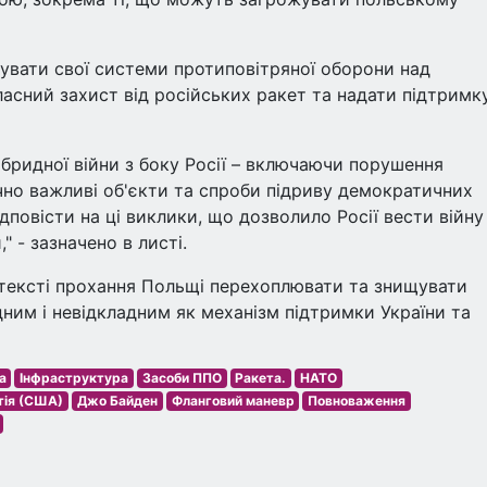
увати свої системи протиповітряної оборони над
ласний захист від російських ракет та надати підтримк
ібридної війни з боку Росії – включаючи порушення
чно важливі об'єкти та спроби підриву демократичних
дповісти на ці виклики, що дозволило Росії вести війну
 - зазначено в листі.
нтексті прохання Польщі перехоплювати та знищувати
дним і невідкладним як механізм підтримки України та
а
Інфраструктура
Засоби ППО
Ракета.
НАТО
тія (США)
Джо Байден
Фланговий маневр
Повноваження