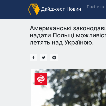
Політика
Дайджест Новин
Американські законодавц
надати Польщі можливіст
летять над Україною.