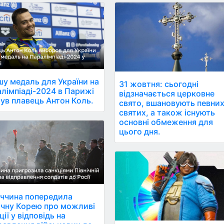
у медаль для України на
31 жовтня: сьогодні
лімпіаді-2024 в Парижі
відзначається церковне
ув плавець Антон Коль.
свято, вшановують певни
святих, а також існують
основні обмеження для
цього дня.
ччина попередила
ічну Корею про можливі
ції у відповідь на