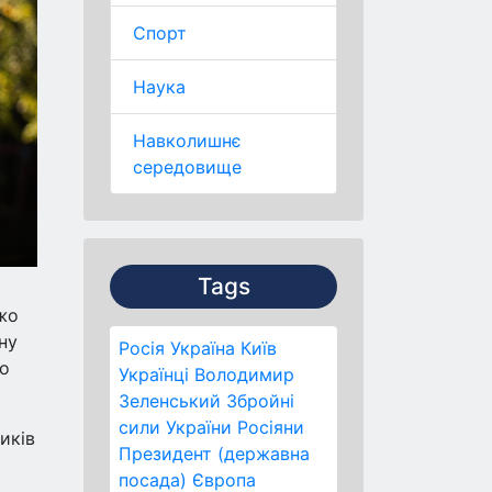
Спорт
Наука
Навколишнє
середовище
Tags
жо
ну
Росія
Україна
Київ
ло
Українці
Володимир
Зеленський
Збройні
сили України
Росіяни
иків
Президент (державна
посада)
Європа