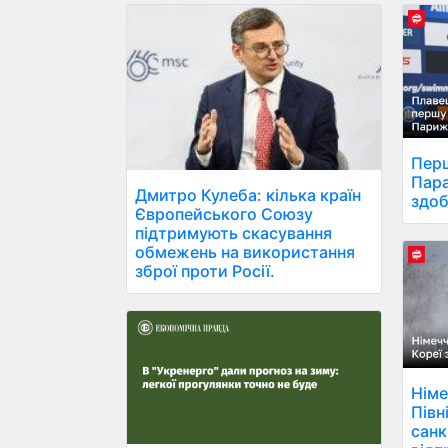
Перш
Пара
Дмитро Кулеба: кілька країн
здоб
Європейського Союзу
підтримують скасування
обмежень на використання
зброї проти Росії.
Німе
Півн
санк