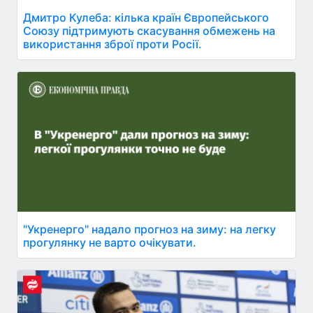
Дмитро Кулеба: кілька країн Європейського
Союзу підтримують скасування обмежень на
використання зброї проти Росії.
"Укренерго" надало прогноз на зиму: на легку
прогулянку не варто очікувати.