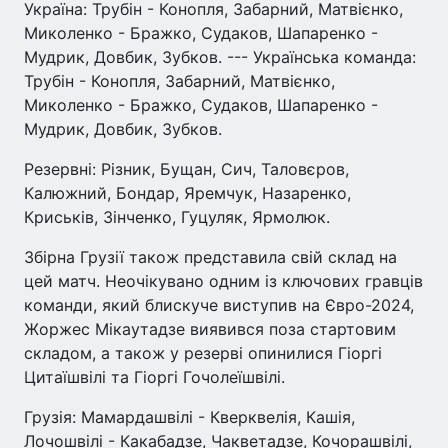
Україна: Трубін - Конопля, Забарний, Матвієнко,
Миколенко - Бражко, Судаков, Шапаренко -
Мудрик, Довбик, Зубков. --- Українська команда:
Трубін - Конопля, Забарний, Матвієнко,
Миколенко - Бражко, Судаков, Шапаренко -
Мудрик, Довбик, Зубков.
Резервні: Різник, Бущан, Сич, Таловєров,
Калюжний, Бондар, Яремчук, Назаренко,
Криськів, Зінченко, Гуцуляк, Ярмолюк.
Збірна Грузії також представила свій склад на
цей матч. Неочікувано одним із ключових гравців
команди, який блискуче виступив на Євро-2024,
Жоржес Мікаутадзе виявився поза стартовим
складом, а також у резерві опинилися Гіоргі
Цитаїшвілі та Гіоргі Гочолеїшвілі.
Грузія: Мамардашвілі - Кверквелія, Кашія,
Лочошвілі - Какабадзе, Чакветадзе, Кочорашвілі,