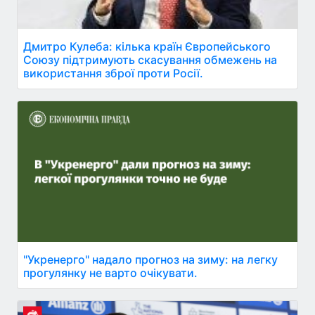
Дмитро Кулеба: кілька країн Європейського
Союзу підтримують скасування обмежень на
використання зброї проти Росії.
"Укренерго" надало прогноз на зиму: на легку
прогулянку не варто очікувати.