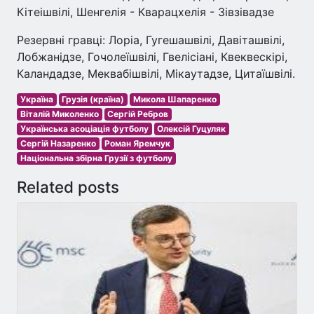
Кітеішвілі, Шенгелія - Кварацхелія - Зівзівадзе
Резервні гравці: Лоріа, Гугешашвілі, Давіташвілі,
Лобжанідзе, Гочолеїшвілі, Гвелісіані, Квеквескірі,
Каландадзе, Меквабішвілі, Мікаутадзе, Цитаїшвілі.
Україна
Грузія (країна)
Микола Шапаренко
Віталій Миколенко
Сергій Ребров
Українська асоціація футболу
Олексій Гуцуляк
Сергій Назаренко
Роман Яремчук
Національна збірна Грузії з футболу
Related posts