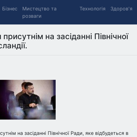
Бізнес
Мистецтво та
Технологія
Здоров'я
розваги
присутнім на засіданні Північної
сландії.
тнім на засіданні Північної Ради, яке відбудеться в