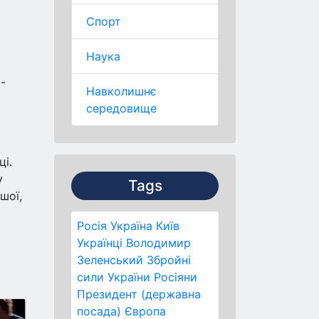
Спорт
Наука
-
Навколишнє
середовище
ці.
у
Tags
шої,
Росія
Україна
Київ
Українці
Володимир
Зеленський
Збройні
сили України
Росіяни
Президент (державна
посада)
Європа