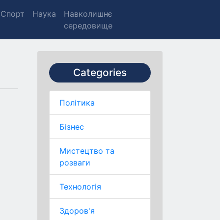
Спорт
Наука
Навколишнє
середовище
Categories
Політика
Бізнес
Мистецтво та
розваги
Технологія
Здоров'я