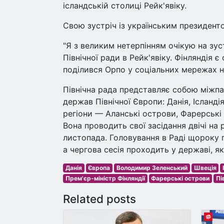
ісландській столиці Рейк'явіку.
Свою зустріч із українським президенто
"Я з великим нетерпінням очікую на зу
Північної ради в Рейк'явіку. Фінляндія є
поділився Орпо у соціальних мережах н
Північна рада представляє собою міжпар
держав Північної Європи: Данія, Ісланді
регіони — Аланські острови, Фарерські 
Вона проводить свої засідання двічі на 
листопада. Головування в Раді щороку п
а чергова сесія проходить у державі, я
Данія
Європа
Володимир Зеленський
Швеція
Прем'єр-міністр Фінляндії
Фарерські острови
Пі
Related posts