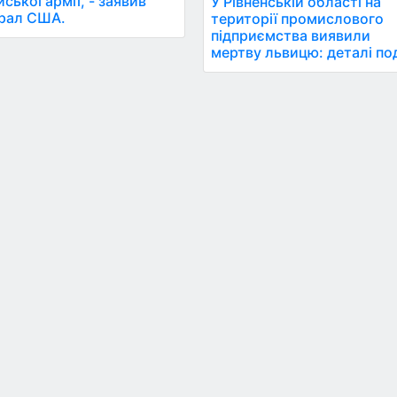
йської армії, - заявив
У Рівненській області на
рал США.
території промислового
підприємства виявили
мертву львицю: деталі под