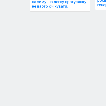
росі
на зиму: на легку прогулянку
гене
не варто очікувати.