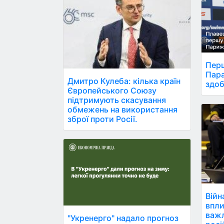
Перш
Пара
Дмитро Кулеба: кілька країн
здоб
Європейського Союзу
підтримують скасування
обмежень на використання
зброї проти Росії.
Війн
впли
важл
"Укренерго" надало прогноз