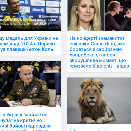
у медаль для України на
На концерті знаменитої
лімпіаді-2024 в Парижі
співачки Селін Діон, яка
ув плавець Антон Коль.
бореться з серйозною
хворобою, сталося
зворушливе момент, що
призвело її до сліз - відео.
а в Україні "майже не
нула" на критично
иві бойові підрозділи