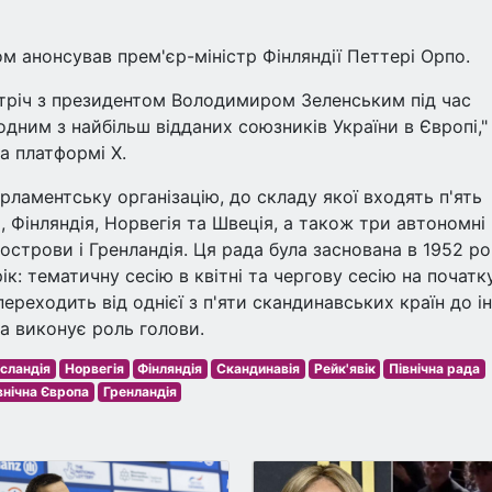
м анонсував прем'єр-міністр Фінляндії Петтері Орпо.
стріч з президентом Володимиром Зеленським під час
 одним з найбільш відданих союзників України в Європі," 
а платформі Х.
ламентську організацію, до складу якої входять п'ять
я, Фінляндія, Норвегія та Швеція, а також три автономні
острови і Гренландія. Ця рада була заснована в 1952 ро
рік: тематичну сесію в квітні та чергову сесію на початк
ереходить від однієї з п'яти скандинавських країн до ін
ка виконує роль голови.
Ісландія
Норвегія
Фінляндія
Скандинавія
Рейк'явік
Північна рада
внічна Європа
Гренландія