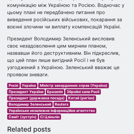
комунікацію між Україною та Росією. Водночас у
цьому плані не передбачено питання про
виведення російських військових, покарання за
воєнні злочини чи виплату компенсацій Україні.
Президент Володимир Зеленський висловив
своє незадоволення цим мирним планом,
назвавши його деструктивним. Він підкреслив,
що цей план лише вигідний Росії і не був
узгоджений з Україною. Зеленський вважає це
проявом зневаги.
Росія
Україна
Міністр закордонних справ (Україна)
Президент України
Бразилія
Збройні сили Росії
Президент (державна посада)
Китай (регіон)
Володимир Зеленський
Reuters
Українське незалежне інформаційне агентство
Саміт (зустріч)
Сі Цзіньпін
Related posts