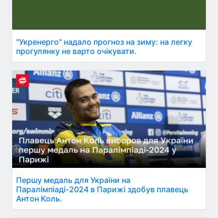
"Укренерго" надало прогноз на зиму: на легку
прогулянку не варто очікувати.
Першу медаль для України на
Паралімпіаді-2024 в Парижі здобув плавець
Антон Коль.