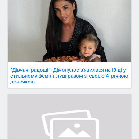
"Дівчачі радощі": Дімопулос з'явилася на Ібіці у
стильному фемілі-луці разом зі своєю 4-річною
донечкою.