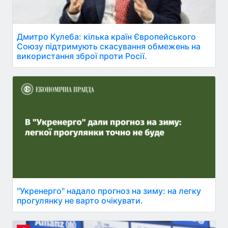
Дмитро Кулеба: кілька країн Європейського
Союзу підтримують скасування обмежень на
використання зброї проти Росії.
"Укренерго" надало прогноз на зиму: на легку
прогулянку не варто очікувати.