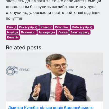
здатність до емпатії та тонке сприйняття емоцій
дозволяє їм без зусиль заглиблюватися у душі
оточуючих, уловлюючи навіть найтонші відтінки
почуттів.
Емоції
Рак (сузір'я)
Козеріг
Скорпіон.
Риби (сузір'я)
Інтуїція
Психолог.
Астацидея
Логіка
Знак зодіаку
Емпатія
Related posts
Дмитро Кулеба: кілька країн Європейського