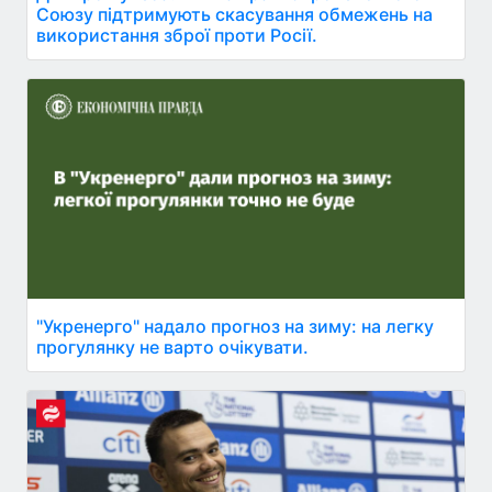
Союзу підтримують скасування обмежень на
використання зброї проти Росії.
"Укренерго" надало прогноз на зиму: на легку
прогулянку не варто очікувати.