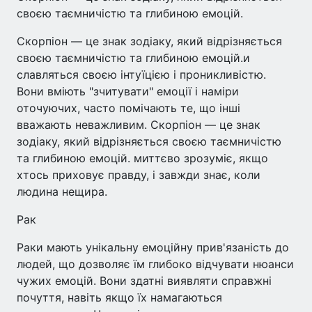
своєю таємничістю та глибиною емоцій.
Скорпіон — це знак зодіаку, який відрізняється
своєю таємничістю та глибиною емоцій.и
славляться своєю інтуїцією і проникливістю.
Вони вміють "зчитувати" емоції і наміри
оточуючих, часто помічають те, що інші
вважають неважливим. Скорпіон — це знак
зодіаку, який відрізняється своєю таємничістю
та глибиною емоцій. миттєво зрозуміє, якщо
хтось приховує правду, і завжди знає, коли
людина нещира.
Рак
Раки мають унікальну емоційну прив'язаність до
людей, що дозволяє їм глибоко відчувати нюанси
чужих емоцій. Вони здатні виявляти справжні
почуття, навіть якщо їх намагаються