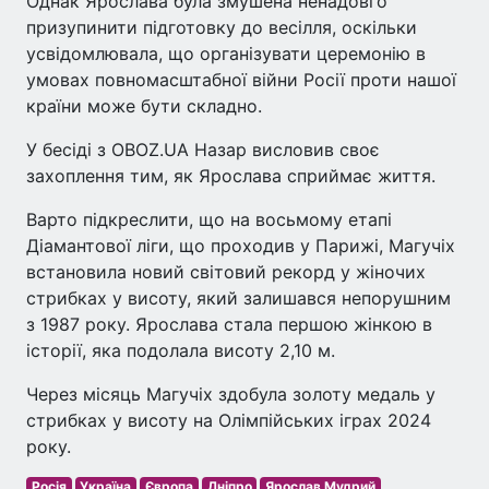
Однак Ярослава була змушена ненадовго
призупинити підготовку до весілля, оскільки
усвідомлювала, що організувати церемонію в
умовах повномасштабної війни Росії проти нашої
країни може бути складно.
У бесіді з OBOZ.UA Назар висловив своє
захоплення тим, як Ярослава сприймає життя.
Варто підкреслити, що на восьмому етапі
Діамантової ліги, що проходив у Парижі, Магучіх
встановила новий світовий рекорд у жіночих
стрибках у висоту, який залишався непорушним
з 1987 року. Ярослава стала першою жінкою в
історії, яка подолала висоту 2,10 м.
Через місяць Магучіх здобула золоту медаль у
стрибках у висоту на Олімпійських іграх 2024
року.
Росія
Україна
Європа
Дніпро
Ярослав Мудрий