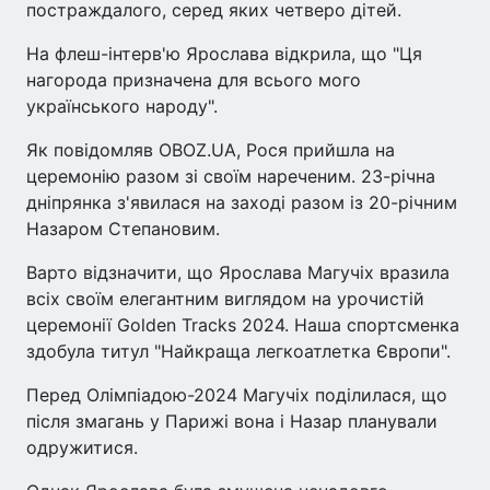
постраждалого, серед яких четверо дітей.
На флеш-інтерв'ю Ярослава відкрила, що "Ця
нагорода призначена для всього мого
українського народу".
Як повідомляв OBOZ.UA, Рося прийшла на
церемонію разом зі своїм нареченим. 23-річна
дніпрянка з'явилася на заході разом із 20-річним
Назаром Степановим.
Варто відзначити, що Ярослава Магучіх вразила
всіх своїм елегантним виглядом на урочистій
церемонії Golden Tracks 2024. Наша спортсменка
здобула титул "Найкраща легкоатлетка Європи".
Перед Олімпіадою-2024 Магучіх поділилася, що
після змагань у Парижі вона і Назар планували
одружитися.