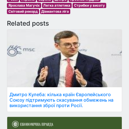
Ярослава Магучіх
Легка атлетика
Стрибки у висоту
Світовий рекорд
Діамантова ліга
Related posts
Дмитро Кулеба: кілька країн Європейського
Союзу підтримують скасування обмежень на
використання зброї проти Росії.