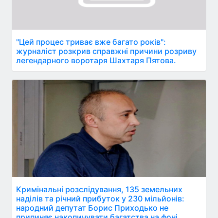
"Цей процес триває вже багато років":
журналіст розкрив справжні причини розриву
легендарного воротаря Шахтаря Пятова.
Кримінальні розслідування, 135 земельних
наділів та річний прибуток у 230 мільйонів:
народний депутат Борис Приходько не
припиняє накопичувати багатства на фоні