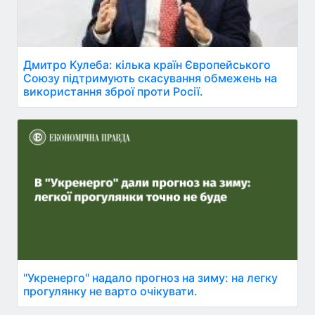
Дмитро Кулеба: кілька країн Європейського
Союзу підтримують скасування обмежень на
використання зброї проти Росії.
"Укренерго" надало прогноз на зиму: на легку
прогулянку не варто очікувати.