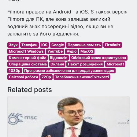
Filmora працює на Android та iOS. Є також версія
Filmora для ПК, але вона залишає великий
водяний знак посередині відео, якщо ви не
заплатите за його видалення.
Звук
Телефон
IOS
Google
Первинна пам'ять
Гігабайт
Microsoft Windows
YouTube
Аудіо
MacOS
Комп'ютерний файл
Відеокліп
Обліковий запис користувача
Операційна система
Онлайн
Пакет розширення
Microsoft
1080p
Програмне забезпечення для редагування відео
Світлові роботи
720p
Телебачення високої чіткості
Related posts