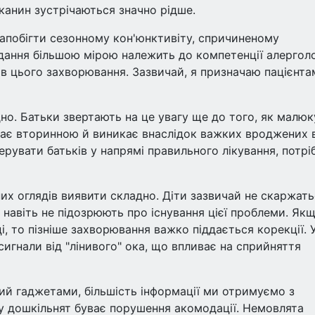
канин зустрічаються значно рідше.
апобігти сезонному кон'юнктивіту, спричиненому
вдання більшою мірою належить до компетенції алерголо
в цього захворювання. Зазвичай, я призначаю пацієнта
но. Батьки звертають на це увагу ще до того, як малюк
уває вторинною й виникає внаслідок важких вроджених 
рувати батьків у напрямі правильного лікування, потрі
их оглядів виявити складно. Діти зазвичай не скаржать
о навіть не підозрюють про існування цієї проблеми. Як
і, то пізніше захворювання важко піддається корекції. 
игнали від "лінивого" ока, що впливає на сприйняття
ий гаджетами, більшість інформації ми отримуємо з
ь у дошкільнят буває порушення акомодації. Немовлята