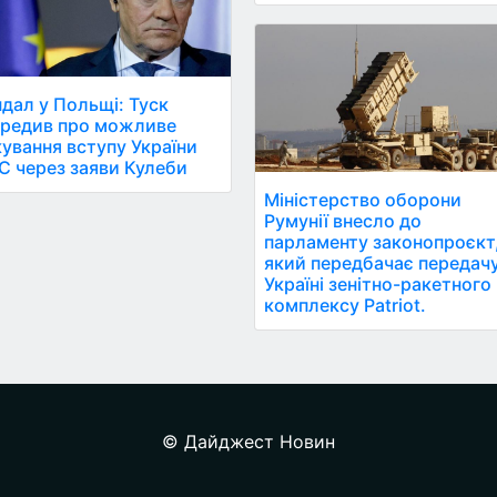
дал у Польщі: Туск
редив про можливе
ування вступу України
С через заяви Кулеби
Міністерство оборони
Румунії внесло до
парламенту законопроєкт
який передбачає передач
Україні зенітно-ракетного
комплексу Patriot.
© Дайджест Новин