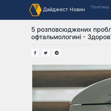
Політика
Дайджест Новин
5 розповсюджених пробле
офтальмологині - Здоров