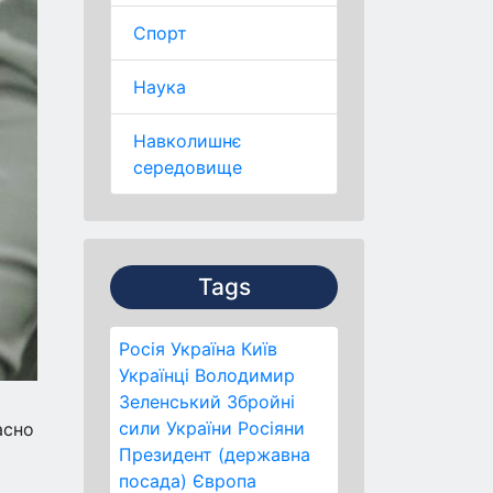
Спорт
Наука
Навколишнє
середовище
Tags
Росія
Україна
Київ
Українці
Володимир
Зеленський
Збройні
сили України
Росіяни
асно
Президент (державна
посада)
Європа