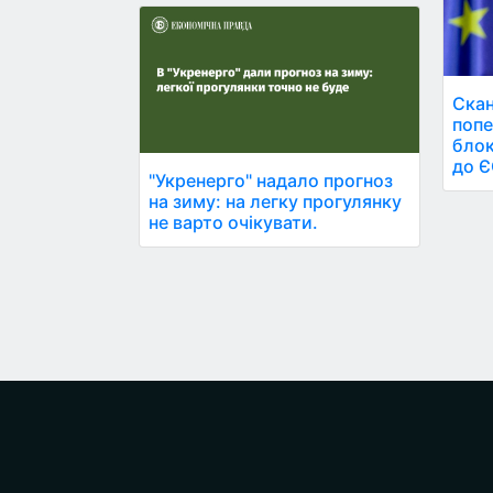
Скан
попе
блок
до Є
"Укренерго" надало прогноз
на зиму: на легку прогулянку
не варто очікувати.