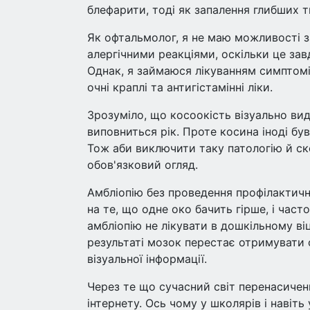
блефарити, тоді як запалення глибших т
Як офтальмолог, я не маю можливості з
алергічними реакціями, оскільки це за
Однак, я займаюся лікуванням симптомі
очні краплі та антигістамінні ліки.
Зрозуміло, що косоокість візуально вид
виповниться рік. Проте косина іноді б
Тож аби виключити таку патологію й ске
обов'язковий огляд.
Амбліопію без проведення профілактичн
на те, що одне око бачить гірше, і част
амбліопію не лікувати в дошкільному віц
результаті мозок перестає отримувати с
візуальної інформації.
Через те що сучасний світ перенасичен
інтернету. Ось чому у школярів і навіт