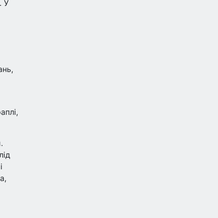
. У
ань,
аплі,
.
лід
і
а,