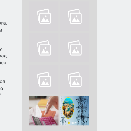
га.
м
у
вад.
бен
ся
що
У