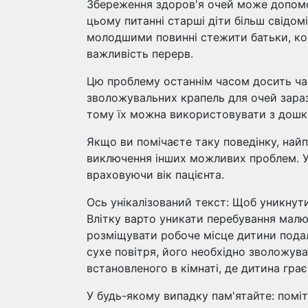
Збереження здоров'я очей може допомог
цьому питанні старші діти більш свідом
молодшими повинні стежити батьки, к
важливість перерв.
Цю проблему останнім часом досить час
зволожувальних крапель для очей зараз
тому їх можна використовувати з дошкі
Якщо ви помічаєте таку поведінку, най
виключення інших можливих проблем. У 
враховуючи вік пацієнта.
Ось унікалізований текст: Щоб уникнут
Влітку варто уникати перебування малю
розміщувати робоче місце дитини подалі
сухе повітря, його необхідно зволожув
встановленого в кімнаті, де дитина гра
У будь-якому випадку пам'ятайте: поміти