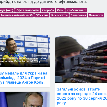
прийдіть на огляд до дитячого офтальмолога.
ція (око)
Офтальмологія
Хвороба
Око.
Кон'юнктивіт
Антигістамінний засіб
Об'єктив
Косоокість
Запалення
Патологія
у медаль для України на
лімпіаді-2024 в Парижі
ув плавець Антон Коль.
Загальні бойові втрати
ворога за період з 24 лют
2022 року по 30 серпня 2
року.