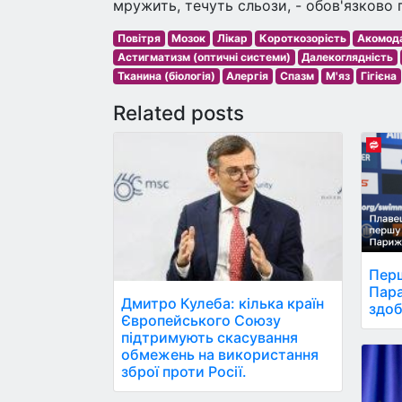
мружить, течуть сльози, - обов'язково 
Повітря
Мозок
Лікар
Короткозорість
Акомода
Астигматизм (оптичні системи)
Далекоглядність
Тканина (біологія)
Алергія
Спазм
М'яз
Гігієна
Related posts
Перш
Пара
Дмитро Кулеба: кілька країн
здоб
Європейського Союзу
підтримують скасування
обмежень на використання
зброї проти Росії.