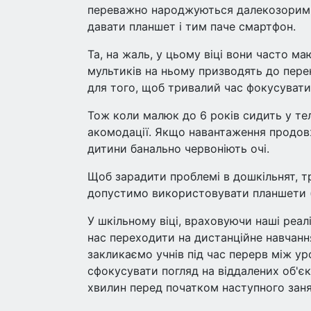
переважно народжуються далекозорими,
давати планшет і тим паче смартфон.
Та, на жаль, у цьому віці вони часто ма
мультиків на ньому призводять до пер
для того, щоб тривалий час фокусувати
Тож коли малюк до 6 років сидить у те
акомодації. Якщо навантаження продовж
дитини банально червоніють очі.
Щоб зарадити проблемі в дошкільнят, т
допустимо використовувати планшети (н
У шкільному віці, враховуючи наші реал
нас переходити на дистанційне навчанн
закликаємо учнів під час перерв між ур
сфокусувати погляд на віддалених об'єк
хвилин перед початком наступного заня