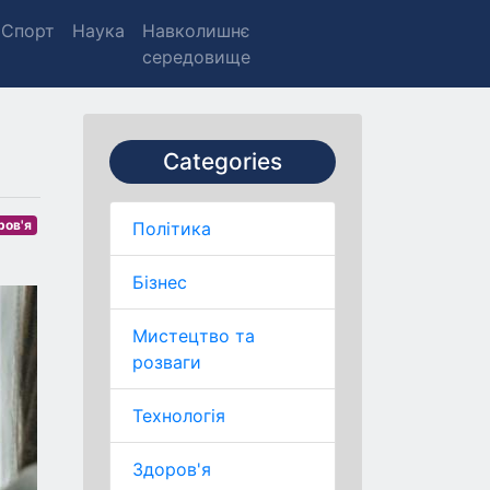
Спорт
Наука
Навколишнє
середовище
Categories
ров'я
Політика
Бізнес
Мистецтво та
розваги
Технологія
Здоров'я