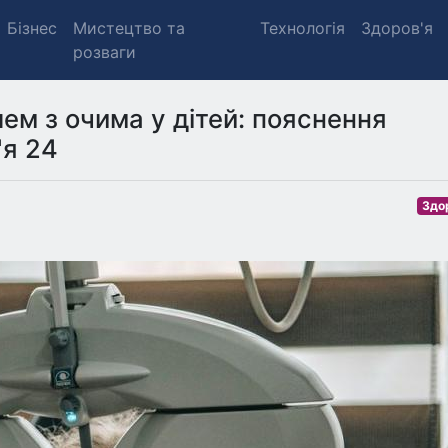
Бізнес
Мистецтво та
Технологія
Здоров'я
розваги
м з очима у дітей: пояснення
'я 24
Здо