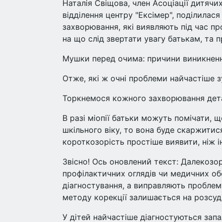
Наталія Свіщова, член Асоціації дитяч
відділення центру "Ексімер", поділилас
захворювання, які виявляють під час пр
на що слід звертати увагу батькам, та 
Мушки перед очима: причини виникненн
Отже, які ж очні проблеми найчастіше з
Торкнемося кожного захворювання дет
В разі міопії батьки можуть помічати
шкільного віку, то вона буде скаржитис
короткозорість простіше виявити, ніж і
Звісно! Ось оновлений текст: Далекозо
профілактичних оглядів чи медичних обс
діагностування, а виправляють проблем
методу корекції залишається на розсуд 
У дітей найчастіше діагностуються запа