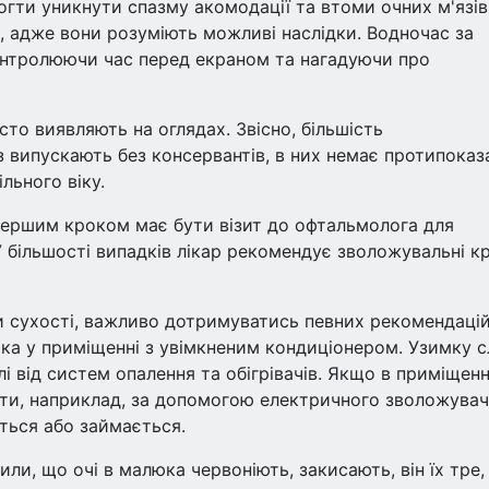
ти уникнути спазму акомодації та втоми очних м'язів
і, адже вони розуміють можливі наслідки. Водночас за
онтролюючи час перед екраном та нагадуючи про
то виявляють на оглядах. Звісно, більшість
 випускають без консервантів, в них немає протипоказ
льного віку.
першим кроком має бути візит до офтальмолога для
більшості випадків лікар рекомендує зволожувальні кр
и сухості, важливо дотримуватись певних рекомендацій
ка у приміщенні з увімкненим кондиціонером. Узимку с
 від систем опалення та обігрівачів. Якщо в приміщенн
ати, наприклад, за допомогою електричного зволожувач
ється або займається.
ли, що очі в малюка червоніють, закисають, він їх тре,