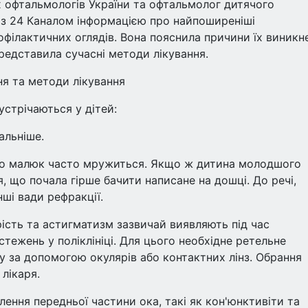
их офтальмологів України та офтальмолог дитячого
я з 24 Каналом інформацією про найпоширеніші
офілактичних оглядів. Вона пояснила причини їх виникн
представила сучасні методи лікування.
я та методи лікування
устрічаються у дітей:
альніше.
, що малюк часто мружиться. Якщо ж дитина молодшого
я, що почала гірше бачити написане на дошці. До речі,
нші вади рефракції.
рість та астигматизм зазвичай виявляють під час
тежень у поліклініці. Для цього необхідне ретельне
у за допомогою окулярів або контактних лінз. Обрання
лікаря.
лення передньої частини ока, такі як кон'юнктивіти та