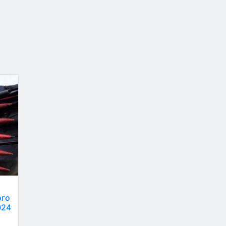
ого
024