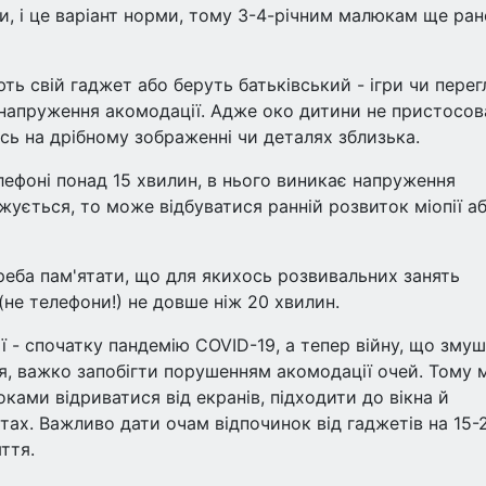
 і це варіант норми, тому 3-4-річним малюкам ще ран
ють свій гаджет або беруть батьківський - ігри чи перег
енапруження акомодації. Адже око дитини не пристосов
сь на дрібному зображенні чи деталях зблизька.
лефоні понад 15 хвилин, в нього виникає напруження
ується, то може відбуватися ранній розвиток міопії аб
реба пам'ятати, що для якихось розвивальних занять
е телефони!) не довше ніж 20 хвилин.
ії - спочатку пандемію COVID-19, а тепер війну, що зму
я, важко запобігти порушенням акомодації очей. Тому 
оками відриватися від екранів, підходити до вікна й
тах. Важливо дати очам відпочинок від гаджетів на 15-
ття.