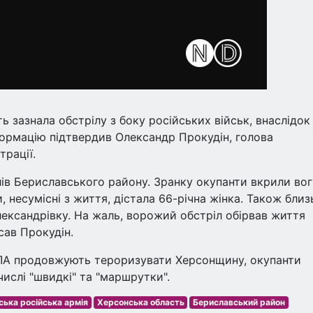
ь зазнала обстрілу з боку російських військ, внаслідок
формацію підтвердив Олександр Прокудін, голова
трації.
лів Бериславського району. Зранку окупанти вкрили во
и, несумісні з життя, дістала 66-річна жінка. Також близ
лександрівку. На жаль, ворожий обстріл обірвав життя
сав Прокудін.
пЛА продовжують тероризувати Херсонщину, окупанти
ислі "швидкі" та "маршрутки".
ська російська армія
Херсонська область
Бериславський район