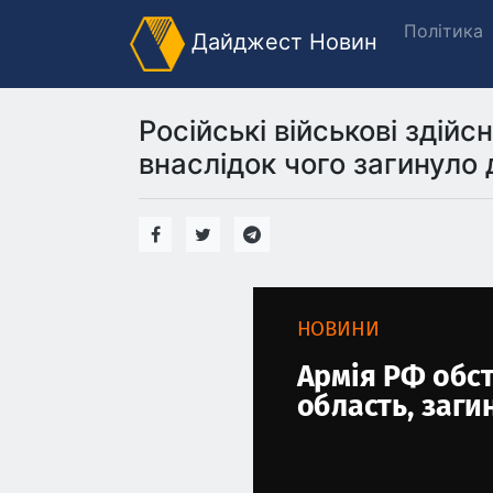
Політика
Дайджест Новин
Російські військові здійс
внаслідок чого загинуло 