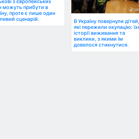
ькові з європейських
н можуть прибути в
їну, проте є лише один
ивий сценарій.
В Україну повернули дітей
які пережили окупацію: їх
історії виживання та
виклики, з якими їм
довелося стикнутися.