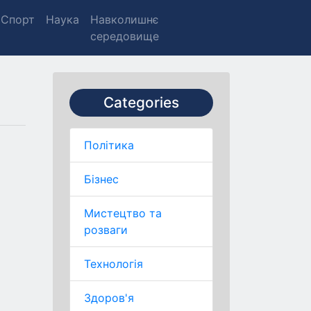
Спорт
Наука
Навколишнє
середовище
Categories
Політика
Бізнес
Мистецтво та
розваги
Технологія
Здоров'я