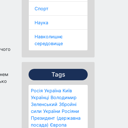
Спорт
Наука
Навколишнє
середовище
 чого
Tags
гнем
ько
Росія
Україна
Київ
Українці
Володимир
Зеленський
Збройні
сили України
Росіяни
Президент (державна
посада)
Європа