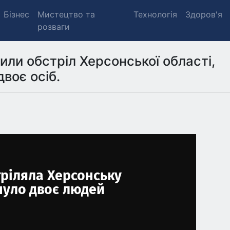
Бізнес
Мистецтво та
Технологія
Здоров'я
розваги
нили обстріл Херсонської області,
двоє осіб.