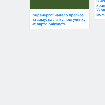
Війс
краї
Укра
можл
"Укренерго" надало прогноз
на зиму: на легку прогулянку
не варто очікувати.