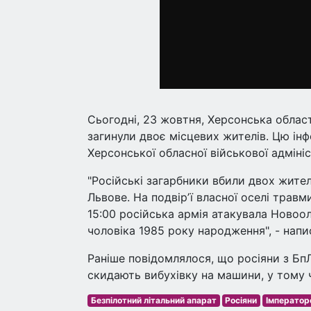
Сьогодні, 23 жовтня, Херсонська област
загинули двоє місцевих жителів. Цю ін
Херсонської обласної військової адмініс
"Російські загарбники вбили двох жите
Львове. На подвірʼї власної оселі травм
15:00 російська армія атакувала Новоо
чоловіка 1985 року народження", - напи
Раніше повідомлялося, що росіяни з Б
скидають вибухівку на машини, у тому ч
Безпілотний літальний апарат
Росіяни
Імператор