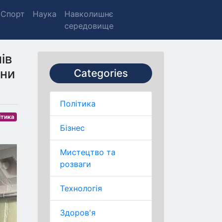
Спорт
Наука
Навколишнє
середовище
ів
ини
Categories
Політика
ітика
Бізнес
Мистецтво та
розваги
Технологія
Здоров'я