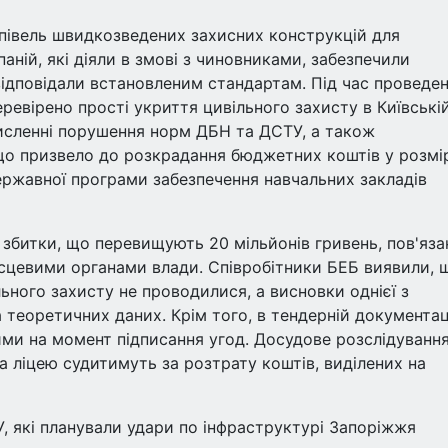
упівель швидкозведених захисних конструкцій для
аній, які діяли в змові з чиновниками, забезпечили
відповідали встановленим стандартам. Під час проведе
еревірено прості укриття цивільного захисту в Київські
 численні порушення норм ДБН та ДСТУ, а також
 що призвело до розкрадання бюджетних коштів у розмі
Державної програми забезпечення навчальних закладів
збитки, що перевищують 20 мільйонів гривень, пов'язан
сцевими органами влади. Співробітники БЕБ виявили, 
ьного захисту не проводилися, а висновки однієї з
 теоретичних даних. Крім того, в тендерній документац
лими на момент підписання угод. Досудове розслідуванн
ра ліцею судитимуть за розтрату коштів, виділених на
У, які планували удари по інфраструктурі Запоріжжя