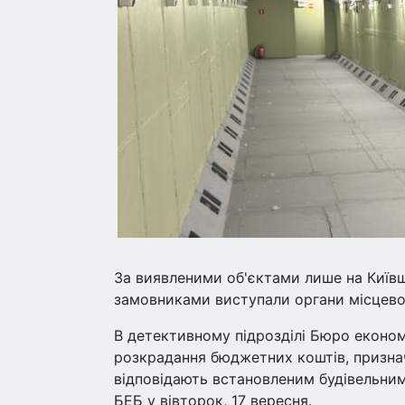
За виявленими об'єктами лише на Київ
замовниками виступали органи місцево
В детективному підрозділі Бюро еконо
розкрадання бюджетних коштів, призначе
відповідають встановленим будівельни
БЕБ у вівторок, 17 вересня.