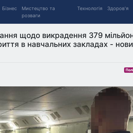
Бізнес
Мистецтво та
Технологія
Здоров'я
розваги
ання щодо викрадення 379 мільйон
риття в навчальних закладах - нов
Пол