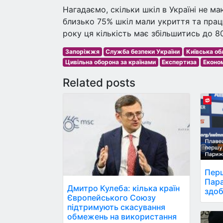
Нагадаємо, скільки шкіл в Україні не м
близько 75% шкіл мали укриття та прац
року ця кількість має збільшитись до 8
Запоріжжя
Служба безпеки України
Київська об
Цивільна оборона за країнами
Експертиза
Економ
Related posts
Перш
Пара
Дмитро Кулеба: кілька країн
здоб
Європейського Союзу
підтримують скасування
обмежень на використання