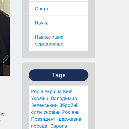
Спорт
Наука
Навколишнє
середовище
Tags
Росія
Україна
Київ
Українці
Володимир
Зеленський
Збройні
сили України
Росіяни
не
Президент (державна
а
посада)
Європа