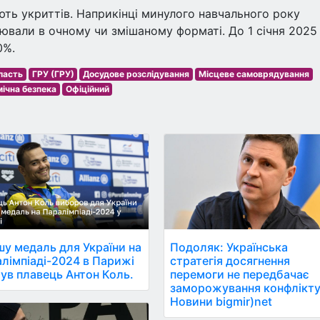
ають укриттів. Наприкінці минулого навчального року
ювали в очному чи змішаному форматі. До 1 січня 2025
0%.
ласть
ГРУ (ГРУ)
Досудове розслідування
Місцеве самоврядування
ічна безпека
Офіційний
у медаль для України на
Подоляк: Українська
лімпіаді-2024 в Парижі
стратегія досягнення
ув плавець Антон Коль.
перемоги не передбачає
заморожування конфлікту
Новини bigmir)net