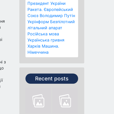
Президент України
Ракета.
Європейський
Союз
Володимир Путін
ння
Укрінформ
Безпілотний
й
літальний апарат
Російська мова
рі
Українська гривня
Харків
Машина.
Німеччина
і з
що
Recent posts
ії
я