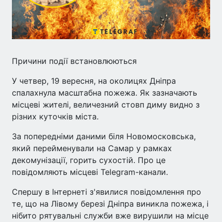
Причини події встановлюються
У четвер, 19 вересня, на околицях Дніпра
спалахнула масштабна пожежа. Як зазначають
місцеві жителі, величезний стовп диму видно з
різних куточків міста.
За попередніми даними біля Новомосковська,
який перейменували на Самар у рамках
декомунізації, горить сухостій. Про це
повідомляють місцеві Telegram-канали.
Спершу в Інтернеті з'явилися повідомлення про
те, що на Лівому березі Дніпра виникла пожежа, і
нібито рятувальні служби вже вирушили на місце