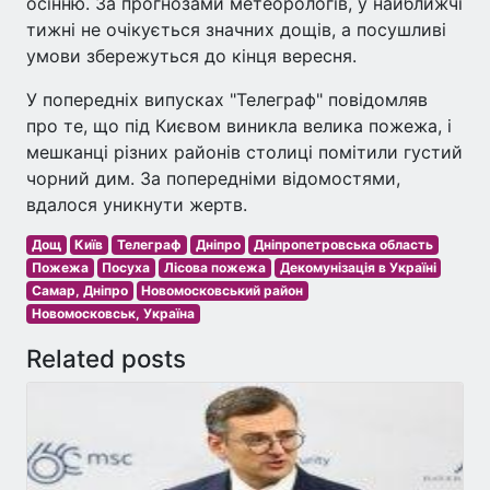
осінню. За прогнозами метеорологів, у найближчі
тижні не очікується значних дощів, а посушливі
умови збережуться до кінця вересня.
У попередніх випусках "Телеграф" повідомляв
про те, що під Києвом виникла велика пожежа, і
мешканці різних районів столиці помітили густий
чорний дим. За попередніми відомостями,
вдалося уникнути жертв.
Дощ
Київ
Телеграф
Дніпро
Дніпропетровська область
Пожежа
Посуха
Лісова пожежа
Декомунізація в Україні
Самар, Дніпро
Новомосковський район
Новомосковськ, Україна
Related posts