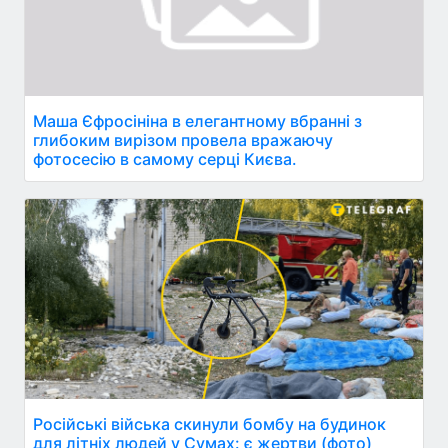
Маша Єфросініна в елегантному вбранні з
глибоким вирізом провела вражаючу
фотосесію в самому серці Києва.
Російські війська скинули бомбу на будинок
для літніх людей у Сумах: є жертви (фото)