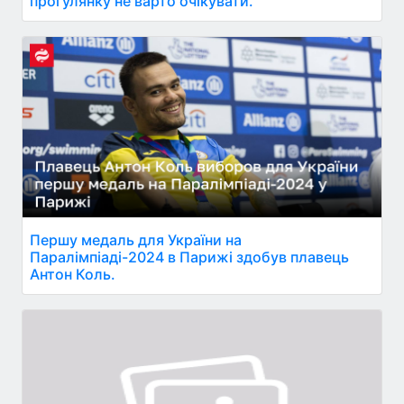
прогулянку не варто очікувати.
Першу медаль для України на
Паралімпіаді-2024 в Парижі здобув плавець
Антон Коль.