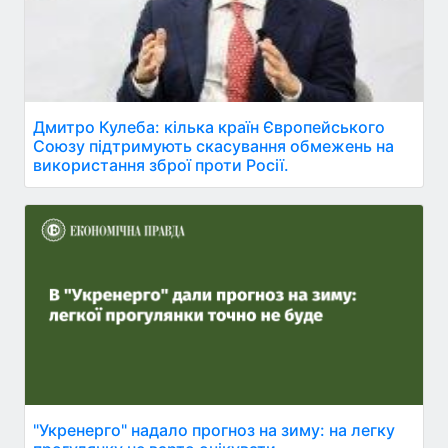
Дмитро Кулеба: кілька країн Європейського
Союзу підтримують скасування обмежень на
використання зброї проти Росії.
"Укренерго" надало прогноз на зиму: на легку