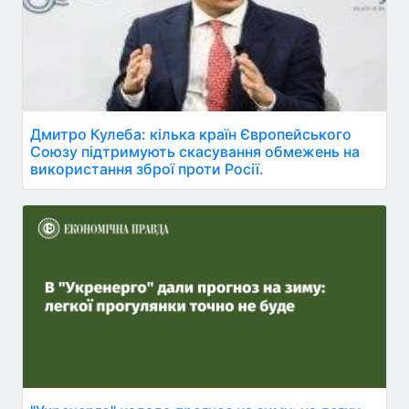
Дмитро Кулеба: кілька країн Європейського
Союзу підтримують скасування обмежень на
використання зброї проти Росії.