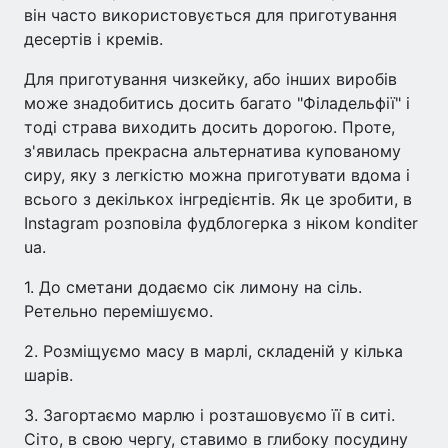
він часто використовується для приготування
десертів і кремів.
Для приготування чизкейку, або інших виробів
може знадобитись досить багато "Філадельфії" і
тоді страва виходить досить дорогою. Проте,
з'явилась прекрасна альтернатива купованому
сиру, яку з легкістю можна приготувати вдома і
всього з декількох інгредієнтів. Як це зробити, в
Instagram розповіла фудблогерка з ніком konditer
ua.
1. До сметани додаємо сік лимону на сіль.
Ретельно перемішуємо.
2. Розміщуємо масу в марлі, складеній у кілька
шарів.
3. Загортаємо марлю і розташовуємо її в ситі.
Сіто, в свою чергу, ставимо в глибоку посудину