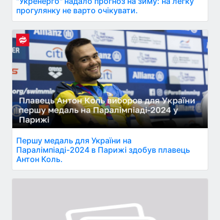
"Укренерго" надало прогноз на зиму: на легку
прогулянку не варто очікувати.
Першу медаль для України на
Паралімпіаді-2024 в Парижі здобув плавець
Антон Коль.