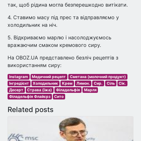
так, щоб рідина могла безперешкодно витікати.
4. Ставимо масу під прес та відправляємо у
холодильник на ніч.
5. Відкриваємо марлю і насолоджуємось
вражаючим смаком кремового сиру.
На OBOZ.UA представлено безліч рецептів з
використанням сиру:
Instagram
Медичний рецепт
Сметана (молочний продукт)
Інгредієнт
Холодильник
Крем
Лимон.
Сир.
Сіль
Сік.
Десерт
Страва (їжа)
Філадельфія
Марля
Філадельфія Флайєрз
Сито
Related posts