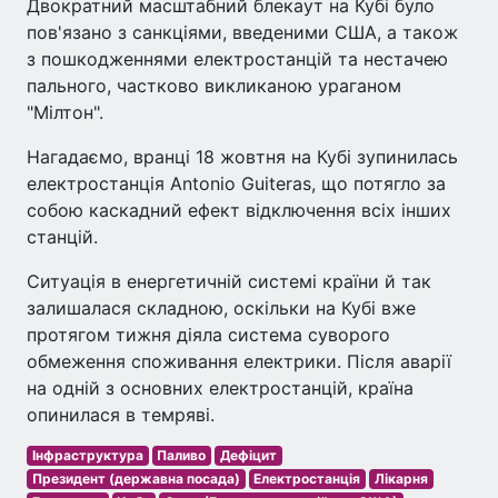
Двократний масштабний блекаут на Кубі було
пов'язано з санкціями, введеними США, а також
з пошкодженнями електростанцій та нестачею
пального, частково викликаною ураганом
"Мілтон".
Нагадаємо, вранці 18 жовтня на Кубі зупинилась
електростанція Antonio Guiteras, що потягло за
собою каскадний ефект відключення всіх інших
станцій.
Ситуація в енергетичній системі країни й так
залишалася складною, оскільки на Кубі вже
протягом тижня діяла система суворого
обмеження споживання електрики. Після аварії
на одній з основних електростанцій, країна
опинилася в темряві.
Інфраструктура
Паливо
Дефіцит
Президент (державна посада)
Електростанція
Лікарня