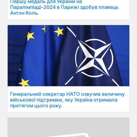
Першу медаль для України на
Паралімпіаді-2024 в Парижі здобув плавець
Антон Коль.
Генеральний секретар НАТО озвучив величину
військової підтримки, яку Україна отримала
протягом цього року.