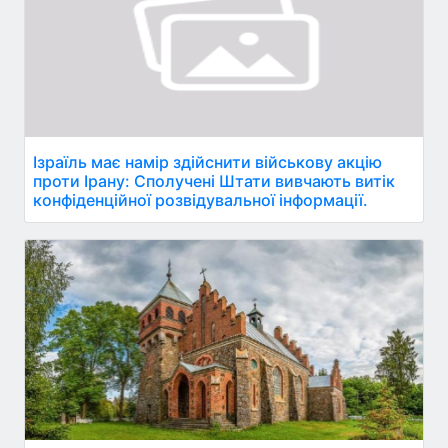
Ізраїль має намір здійснити військову акцію
проти Ірану: Сполучені Штати вивчають витік
конфіденційної розвідувальної інформації.