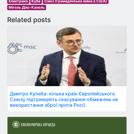
Електрика
Куба
Союз (Громадянська війна в США)
Мігель Діас-Канель
Related posts
Дмитро Кулеба: кілька країн Європейського
Союзу підтримують скасування обмежень на
використання зброї проти Росії.