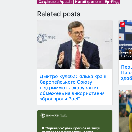
Саудівська Аравія
Китай (регіон)
Ер-Ріяд
Related posts
Перш
Пара
Дмитро Кулеба: кілька країн
здоб
Європейського Союзу
підтримують скасування
обмежень на використання
зброї проти Росії.