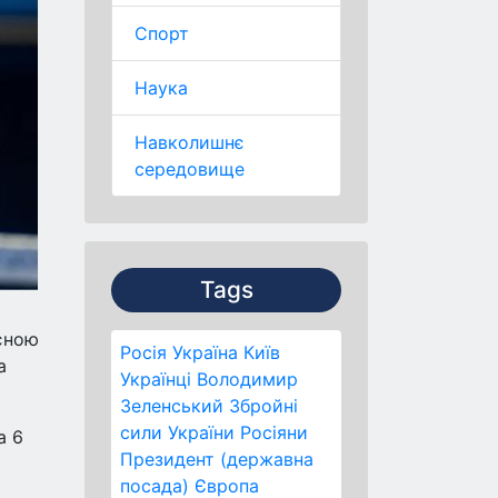
Спорт
Наука
Навколишнє
середовище
Tags
єною
Росія
Україна
Київ
а
Українці
Володимир
Зеленський
Збройні
сили України
Росіяни
а 6
Президент (державна
посада)
Європа