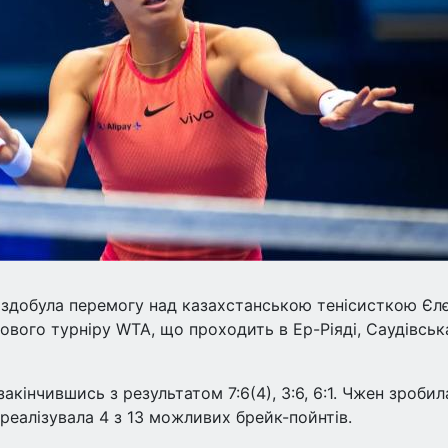
 здобула перемогу над казахстанською тенісисткою Єл
ового турніру WTA, що проходить в Ер-Ріяді, Саудівськ
акінчившись з результатом 7:6(4), 3:6, 6:1. Чжен зробил
 реалізувала 4 з 13 можливих брейк-пойнтів.