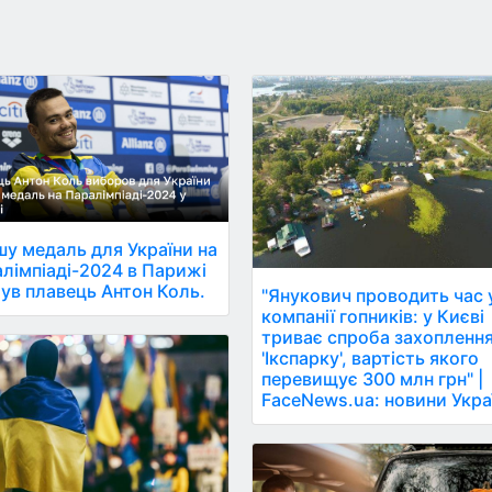
у медаль для України на
лімпіаді-2024 в Парижі
ув плавець Антон Коль.
"Янукович проводить час 
компанії гопників: у Києві
триває спроба захопленн
'Ікспарку', вартість якого
перевищує 300 млн грн" |
FaceNews.ua: новини Укра