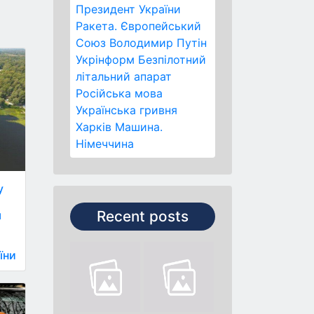
Президент України
Ракета.
Європейський
Союз
Володимир Путін
Укрінформ
Безпілотний
літальний апарат
Російська мова
Українська гривня
Харків
Машина.
Німеччина
у
Recent posts
я
їни