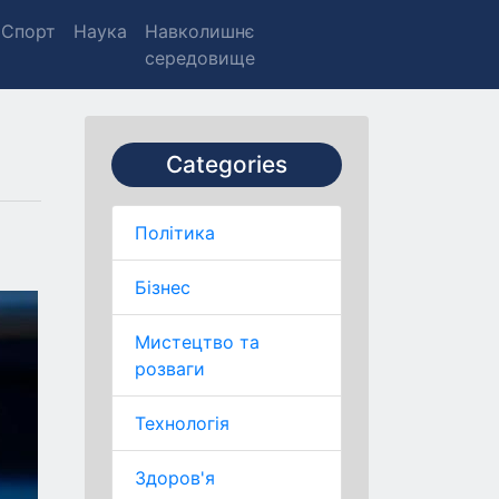
Спорт
Наука
Навколишнє
середовище
Categories
Політика
Бізнес
Мистецтво та
розваги
Технологія
Здоров'я