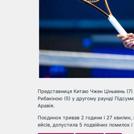
Представниця Китаю Чжен Ціньвень (7)
Рибакіною (5) у другому раунді Підсумк
Аравія.
Поєдинок тривав 2 години і 27 хвилин, з
ейсів, допустила 5 подвійних помилок і