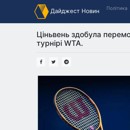
Політика
Дайджест Новин
Ціньвень здобула перемо
турнірі WTA.