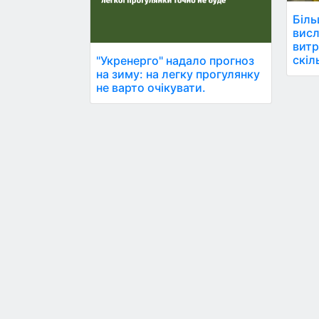
Біль
висл
витр
скіл
"Укренерго" надало прогноз
на зиму: на легку прогулянку
не варто очікувати.