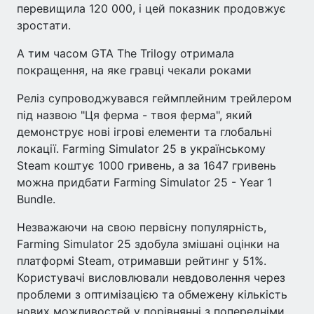
перевищила 120 000, і цей показник продовжує
зростати.
А тим часом GTA The Trilogy отримала
покращення, на яке гравці чекали роками
Реліз супроводжувався геймплейним трейлером
під назвою "Ця ферма - твоя ферма", який
демонструє нові ігрові елементи та глобальні
локації. Farming Simulator 25 в українському
Steam коштує 1000 гривень, а за 1647 гривень
можна придбати Farming Simulator 25 - Year 1
Bundle.
Незважаючи на свою первісну популярність,
Farming Simulator 25 здобула змішані оцінки на
платформі Steam, отримавши рейтинг у 51%.
Користувачі висловлювали невдоволення через
проблеми з оптимізацією та обмежену кількість
нових можливостей у порівнянні з попередніми