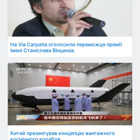
На Via Carpatia оголосили переможця премії
імені Станіслава Вінценза.
Китай презентував концепцію вантажного
космічного корабля.