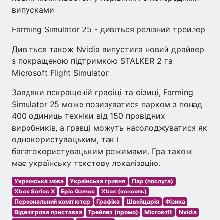
випусками.
Farming Simulator 25 - дивіться релізний трейлер
Дивіться також Nvidia випустила новий драйвер
з покращеною підтримкою STALKER 2 та
Microsoft Flight Simulator
Завдяки покращеній графіці та фізиці, Farming
Simulator 25 може позизуватися парком з понад
400 одиниць техніки від 150 провідних
виробників, а гравці можуть насолоджуватися як
однокористувацьким, так і
багатокористувацьким режимами. Гра також
має українську текстову локалізацію.
Українська мова
Українська гривня
Пар (послуга)
Xbox Series X
Epic Games
Xbox (консоль)
Персональний комп'ютер
Графіка
Швейцарія
Фізика
Відеоігрова приставка
Трейлер (промо)
Microsoft
Nvidia