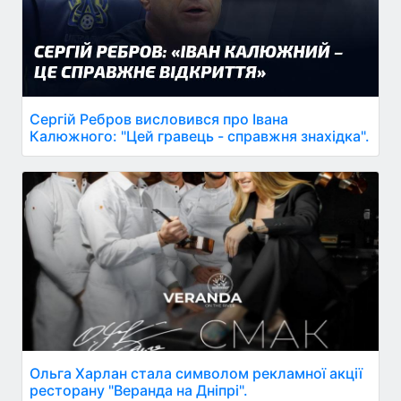
Сергій Ребров висловився про Івана
Калюжного: "Цей гравець - справжня знахідка".
Ольга Харлан стала символом рекламної акції
ресторану "Веранда на Дніпрі".