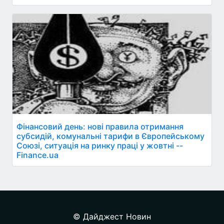
Фінансовий день: нові правила отримання
субсидій, комунальні тарифи в Європейському
Союзі, ситуація на ринку праці у жовтні --
Finance.ua
© Дайджест Новин