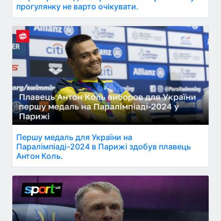
прогулянку не варто очікувати.
Першу медаль для України на
Паралімпіаді-2024 в Парижі здобув плавець
Антон Коль.