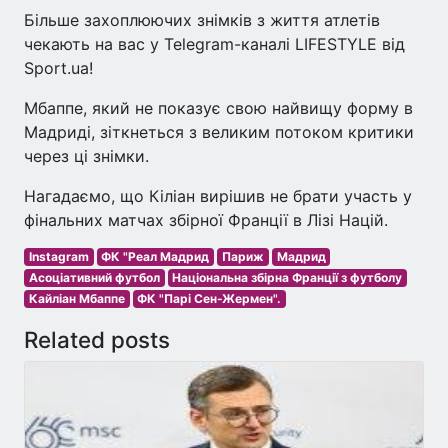
Більше захоплюючих знімків з життя атлетів
чекають на вас у Telegram-каналі LIFESTYLE від
Sport.ua!
Мбаппе, який не показує свою найвищу форму в
Мадриді, зіткнеться з великим потоком критики
через ці знімки.
Нагадаємо, що Кіліан вирішив не брати участь у
фінальних матчах збірної Франції в Лізі Націй.
Instagram
ФК "Реал Мадрид
Париж
Мадрид
Асоціативний футбол
Національна збірна Франції з футболу
Кайліан Мбаппе
ФК "Парі Сен-Жермен".
Related posts