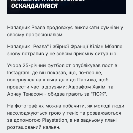
Нападник Реала продовжує викликати сумніви у
своєму професіоналізмі
Нападник "Реала" і збірної Франції Кіліан Мбаппе
знову потрапив у не зовсім приємну ситуацію.
Учора 25-річний футболіст опублікував пост в
Instagram, де він показав, що, по-перше,
повернувся на кілька днів до Парижа, щоб
провести час із друзями: Ашрафом Хакімі та
Арнау Тенасом - обидва грають за "ПСЖ".
На фотографіях можна побачити, як молоді люди
насолоджуються грою у теніс та розважаються
за допомогою Playstation, а на задньому плані
розташований кальян.