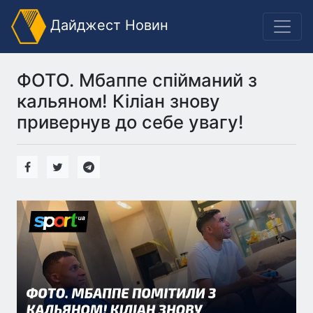
Дайджест Новин
ФОТО. Мбаппе спійманий з
кальяном! Кіліан знову
привернув до себе увагу!