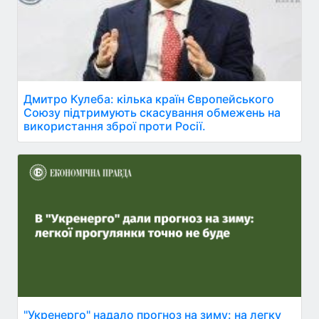
Дмитро Кулеба: кілька країн Європейського
Союзу підтримують скасування обмежень на
використання зброї проти Росії.
"Укренерго" надало прогноз на зиму: на легку