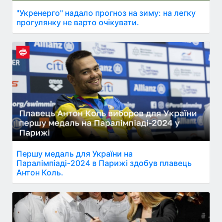
"Укренерго" надало прогноз на зиму: на легку
прогулянку не варто очікувати.
Першу медаль для України на
Паралімпіаді-2024 в Парижі здобув плавець
Антон Коль.