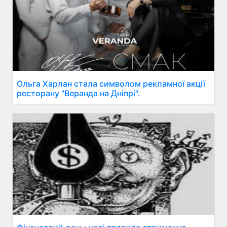
Ольга Харлан стала символом рекламної акції
ресторану "Веранда на Дніпрі".