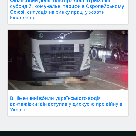
Фінансовий день: нові правила отримання
субсидій, комунальні тарифи в Європейському
Союзі, ситуація на ринку праці у жовтні --
Finance.ua
В Німеччині вбили українського водія
вантажівки: він вступив у дискусію про війну в
Україні.