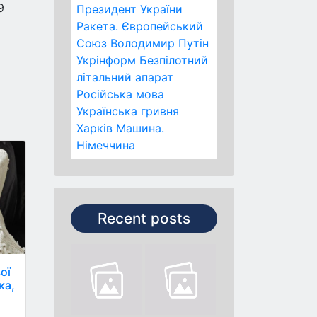
9
Президент України
Ракета.
Європейський
Союз
Володимир Путін
Укрінформ
Безпілотний
літальний апарат
Російська мова
Українська гривня
Харків
Машина.
Німеччина
Recent posts
ої
ка,