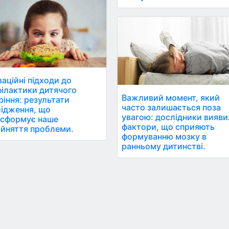
ваційні підходи до
ілактики дитячого
Важливий момент, який
іння: результати
часто залишається поза
ідження, що
увагою: дослідники вияв
нсформує наше
фактори, що сприяють
йняття проблеми.
формуванню мозку в
ранньому дитинстві.