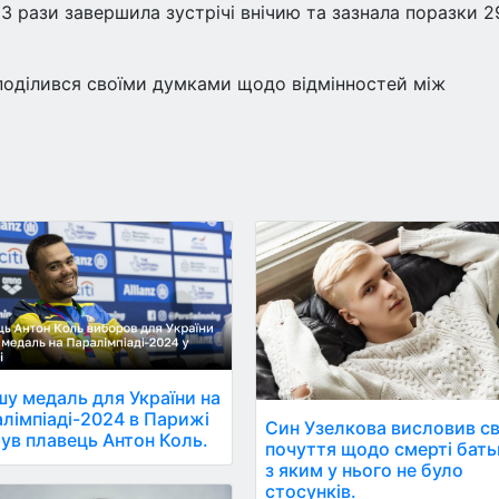
23 рази завершила зустрічі внічию та зазнала поразки 2
поділився своїми думками щодо відмінностей між
у медаль для України на
лімпіаді-2024 в Парижі
Син Узелкова висловив св
ув плавець Антон Коль.
почуття щодо смерті бать
з яким у нього не було
стосунків.