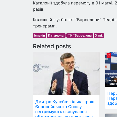
Каталонії здобула перемогу в 91 матчі, 
разів.
Колишній футболіст "Барселони" Педрі 
тренерами.
Іспанія
Каталонці
ФК "Барселона
Хаві.
Related posts
Перш
Пара
Дмитро Кулеба: кілька країн
здоб
Європейського Союзу
підтримують скасування
обмежень на використання