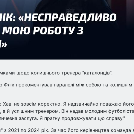
умками щодо колишнього тренера "каталонців".
р Флік прокоментував паралелі між собою та колишнім
ю Хаві не зовсім коректно. Я надзвичайно поважаю його
, а й успішним тренером. Він надав молодим футболіст
личезна заслуга. Я прагну продовжувати цю справу."
 з 2021 по 2024 рік. За час його керівництва команда 