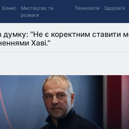
Бізнес
Мистецтво та
Технологія
Здоров'я
розваги
в думку: "Не є коректним ставити 
неннями Хаві."