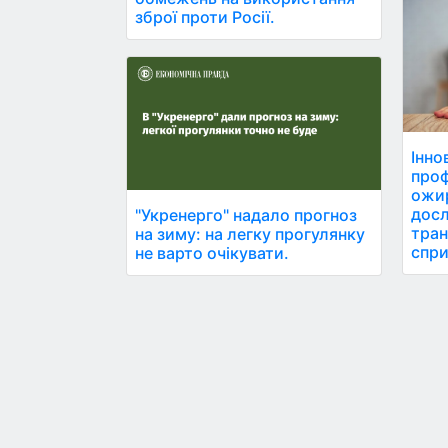
зброї проти Росії.
Інно
проф
ожир
досл
"Укренерго" надало прогноз
тра
на зиму: на легку прогулянку
спри
не варто очікувати.