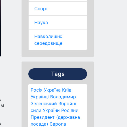
Спорт
Наука
Навколишнє
середовище
Tags
Росія
Україна
Київ
Українці
Володимир
,
Зеленський
Збройні
ам
сили України
Росіяни
Президент (державна
з
посада)
Європа