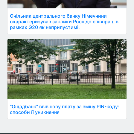
Очільник центрального банку Німеччини
охарактеризував заклики Росії до співпраці в
рамках G20 як неприпустимі.
"Ощадбанк" ввів нову плату за зміну PIN-коду:
способи її уникнення