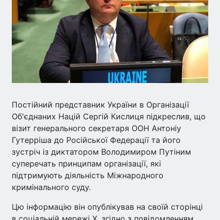
Постійний представник України в Організації
Об'єднаних Націй Сергій Кислиця підкреслив, що
візит генерального секретаря ООН Антоніу
Гутерріша до Російської Федерації та його
зустріч із диктатором Володимиром Путіним
суперечать принципам організації, які
підтримують діяльність Міжнародного
кримінального суду.
Цю інформацію він опублікував на своїй сторінці
в соціальній мережі Х, згідно з повідомленням