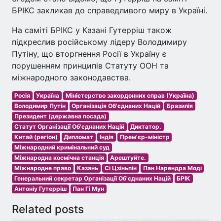
БРІКС закликав до справедливого миру в Україні.
На саміті БРІКС у Казані Гутерріш також
підкреслив російському лідеру Володимиру
Путіну, що вторгнення Росії в Україну є
порушенням принципів Статуту ООН та
міжнародного законодавства.
Росія
Україна
Міністерство закордонних справ (Україна)
Володимир Путін
Організація Об'єднаних Націй
Бразилія
Президент (державна посада)
Статут Організації Об'єднаних Націй
Диктатор.
Китай (регіон)
Дипломат
Індія
Прем'єр-міністр
Міжнародний кримінальний суд
Міжнародна космічна станція
Арештуйте.
Міжнародне право
Казань
Сі Цзіньпін
Пан Нарендра Моді
Генеральний секретар Організації Об'єднаних Націй
БРІК
Антоніу Гутерріш
Пан Гі Мун
Related posts