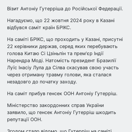
Візит Антоніу Гутерріша до Російської Федерації.
Нагадуємо, що 22 жовтня 2024 року в Казані
відбувся саміт країн БРІКС.
На саміті БРІКС, що проходить у Казані, присутні
22 керівники держав, серед яких перебувають
голова Китаю Сі Цзіньпін та прем'єр Індії
Нарендра Моді. Натомість президент Бразилії
Луїс Інасіу Лула да Сілва скасував свою участь
через отриману травму голови, яка сталася
незадовго до початку заходу.
На саміт прибув генсек ООН Антоніу Гутерріш.
Міністерство закордонних справ України
заявило, що генсек Антоніу Гутерріш шкодить
репутації ООН.
Згодом стало відомо, що Гутерріш на саміті