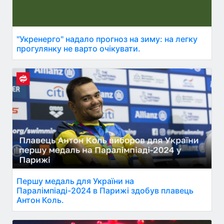
"Укренерго" надало прогноз на зиму: на легку
прогулянку не варто очікувати.
Першу медаль для України на
Паралімпіаді-2024 в Парижі здобув плавець
Антон Коль.