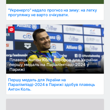
"Укренерго" надало прогноз на зиму: на легку
прогулянку не варто очікувати.
Першу медаль для України на
Паралімпіаді-2024 в Парижі здобув плавець
Антон Коль.