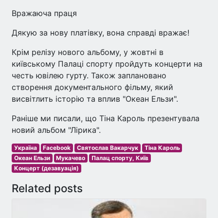
Вражаюча праця
Дякую за нову платівку, вона справді вражає!
Крім релізу нового альбому, у жовтні в
київському Палаці спорту пройдуть концерти на
честь ювілею гурту. Також заплановано
створення документального фільму, який
висвітлить історію та вплив "Океан Ельзи".
Раніше ми писали, що Тіна Кароль презентувала
новий альбом "Лірика".
Україна
Facebook
Святослав Вакарчук
Тіна Кароль
Океан Ельзи
Мукачево
Палац спорту, Київ
Концерт (дезавуація)
Related posts