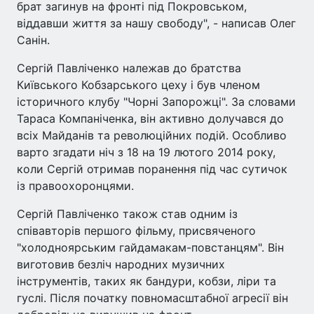
брат загинув на фронті під Покровськом,
віддавши життя за нашу свободу", - написав Олег
Санін.
Сергій Павліченко належав до братства
Київського Кобзарського цеху і був членом
історичного клубу "Чорні Запорожці". За словами
Тараса Компаніченка, він активно долучався до
всіх Майданів та революційних подій. Особливо
варто згадати ніч з 18 на 19 лютого 2014 року,
коли Сергій отримав поранення під час сутичок
із правоохоронцями.
Сергій Павліченко також став одним із
співавторів першого фільму, присвяченого
"холодноярським гайдамакам-повстанцям". Він
виготовив безліч народних музичних
інструментів, таких як бандури, кобзи, ліри та
гуслі. Після початку повномасштабної агресії він