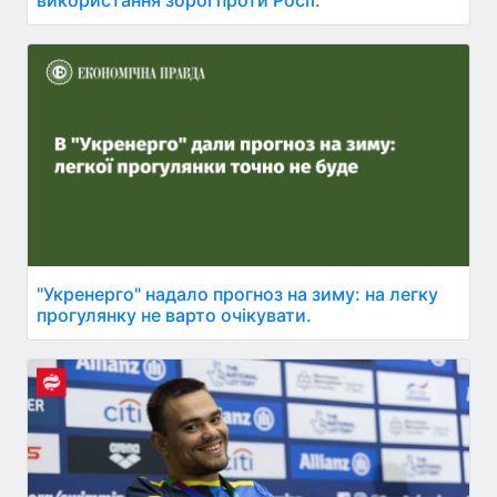
використання зброї проти Росії.
"Укренерго" надало прогноз на зиму: на легку
прогулянку не варто очікувати.