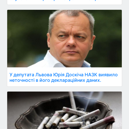
У депутата Львова Юрія Доскіча НАЗК виявило
неточності в його деклараційних даних.