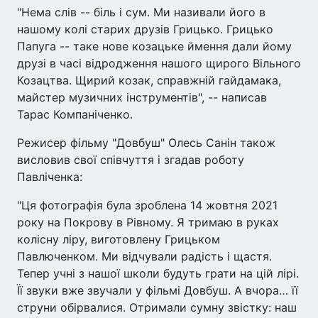
"Нема слів -- біль і сум. Ми називали його в
нашому колі старих друзів Грицько. Грицько
Папуга -- таке нове козацьке ймення дали йому
друзі в часі відродження нашого щирого Вільного
Козацтва. Щирий козак, справжній гайдамака,
майстер музичних інструментів", -- написав
Тарас Компаніченко.
Режисер фільму "Довбуш" Олесь Санін також
висловив свої співчуття і згадав роботу
Павліченка:
"Ця фотографія була зроблена 14 жовтня 2021
року на Покрову в Рівному. Я тримаю в руках
колісну ліру, виготовлену Грицьком
Павлюченком. Ми відчували радість і щастя.
Тепер учні з нашої школи будуть грати на цій лірі.
Її звуки вже звучали у фільмі Довбуш. А вчора… її
струни обірвалися. Отримали сумну звістку: наш