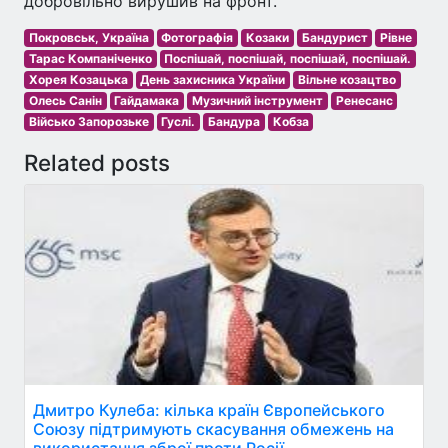
добровільно вирушив на фронт.
Покровськ, Україна
Фотографія
Козаки
Бандурист
Рівне
Тарас Компаніченко
Поспішай, поспішай, поспішай, поспішай.
Хорея Козацька
День захисника України
Вільне козацтво
Олесь Санін
Гайдамака
Музичний інструмент
Ренесанс
Військо Запорозьке
Гуслі.
Бандура
Кобза
Related posts
Дмитро Кулеба: кілька країн Європейського
Союзу підтримують скасування обмежень на