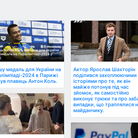
у медаль для України на
Актор Ярослав Шахторін
лімпіаді-2024 в Парижі
поділився захоплюючими
ув плавець Антон Коль.
історіями про те, як він
майже потонув під час
зйомок, як самостійно
виконує трюки та про заб
випадки, що траплялися 
майданчику.