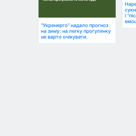
Наре
сукн
і "п
емоц
"Укренерго" надало прогноз
на зиму: на легку прогулянку
не варто очікувати.