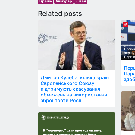
Ізраїль
Авіаудар
Ліван
Related posts
Перш
Пара
Дмитро Кулеба: кілька країн
здоб
Європейського Союзу
підтримують скасування
обмежень на використання
зброї проти Росії.