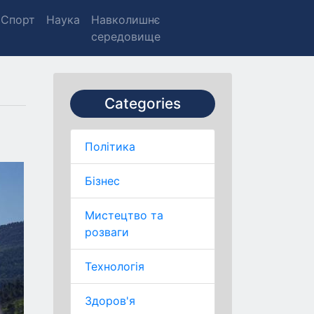
Спорт
Наука
Навколишнє
середовище
Categories
Політика
Бізнес
Мистецтво та
розваги
Технологія
Здоров'я