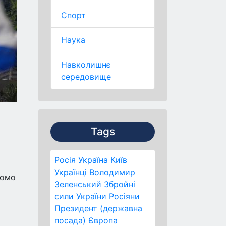
Спорт
Наука
Навколишнє
середовище
Tags
Росія
Україна
Київ
Українці
Володимир
домо
Зеленський
Збройні
сили України
Росіяни
Президент (державна
посада)
Європа