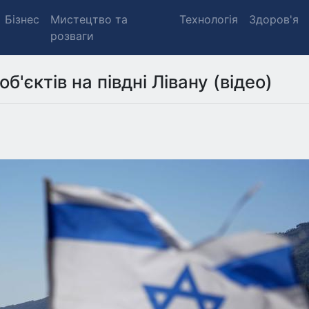
Бізнес
Мистецтво та
Технологія
Здоров'я
розваги
б'єктів на півдні Лівану (відео)