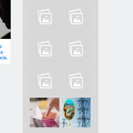
з
за
ків.