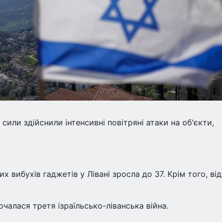
і сили здійснили інтенсивні повітряні атаки на об'єкти,
х вибухів гаджетів у Лівані зросла до 37. Крім того, ві
очалася третя ізраїльсько-ліванська війна.