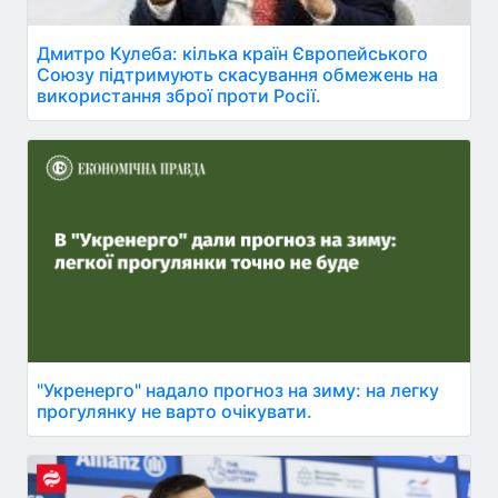
Дмитро Кулеба: кілька країн Європейського
Союзу підтримують скасування обмежень на
використання зброї проти Росії.
"Укренерго" надало прогноз на зиму: на легку
прогулянку не варто очікувати.