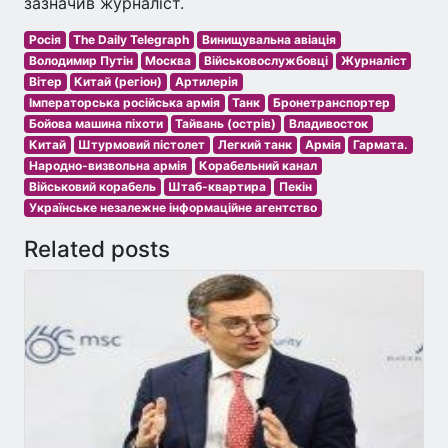
зазначив журналіст.
Росія
The Daily Telegraph
Винищувальна авіація
Володимир Путін
Москва
Військовослужбовці
Журналіст
Вітер
Китай (регіон)
Артилерія
Імператорська російська армія
Танк
Бронетранспортер
Бойова машина піхоти
Тайвань (острів)
Владивосток
Китай
Штурмовий пістолет
Легкий танк
Армія
Гармата.
Народно-визвольна армія
Корабельний канал
Військовий корабель
Штаб-квартира
Пекін
Українське незалежне інформаційне агентство
Related posts