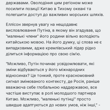
державами. Оволодіння цим регіоном може
посилити позиції Китаю в Тихому океані та
полегшити доступ до важливих морських шляхів.
Еллісон звернув увагу на нещодавнє
висловлювання Путіна, в якому він згадував, що
"маленькі члени" його родини вільно володіють
китайською мовою. На його думку, ці слова не є
випадковими, адже кремлівський лідер рідко
ділиться інформацією про свою сім'ю.
"Можливо, Путін починає усвідомлювати, які
зміни відбуваються у його міжнародних
відносинах? Це тонкий, проте красномовний
сигнал змінюваного контексту, де Росія, раніше
вважаюча себе глобальною наддержавою, все
частіше виступає в ролі молодшого партнера
Китаю. Можливо, "маленькі путінці" просто
швидше адаптуються до нових умов, ніж інші," -