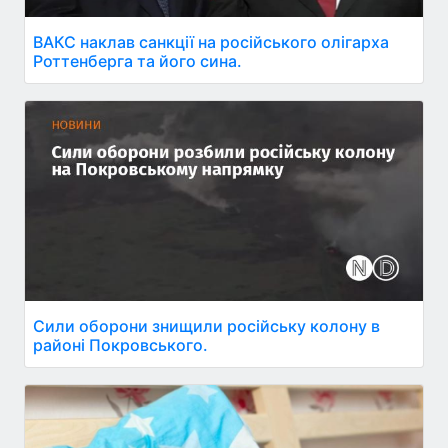
ВАКС наклав санкції на російського олігарха
Роттенберга та його сина.
Сили оборони знищили російську колону в
районі Покровського.