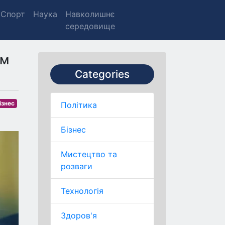
Спорт
Наука
Навколишнє
середовище
им
Categories
ізнес
Політика
Бізнес
Мистецтво та
розваги
Технологія
Здоров'я