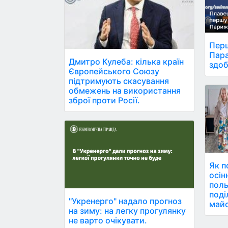
Перш
Пара
Дмитро Кулеба: кілька країн
здоб
Європейського Союзу
підтримують скасування
обмежень на використання
зброї проти Росії.
Як п
осін
поль
поді
"Укренерго" надало прогноз
майс
на зиму: на легку прогулянку
не варто очікувати.