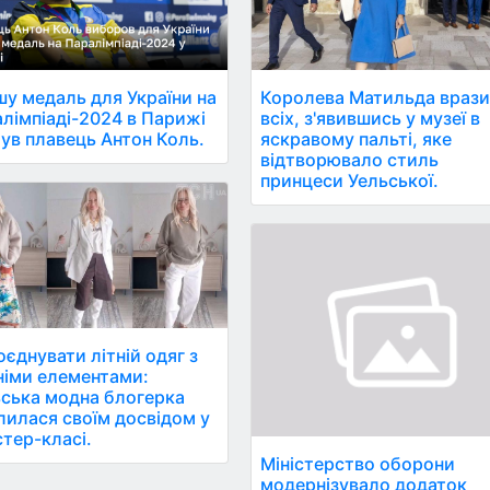
у медаль для України на
Королева Матильда враз
лімпіаді-2024 в Парижі
всіх, з'явившись у музеї в
ув плавець Антон Коль.
яскравому пальті, яке
відтворювало стиль
принцеси Уельської.
оєднувати літній одяг з
німи елементами:
ська модна блогерка
лилася своїм досвідом у
тер-класі.
Міністерство оборони
модернізувало додаток