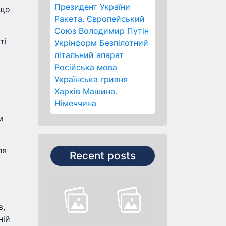
Президент України
 що
Ракета.
Європейський
Союз
Володимир Путін
ті
Укрінформ
Безпілотний
літальний апарат
Російська мова
Українська гривня
Харків
Машина.
Німеччина
м
ля
Recent posts
в,
ній