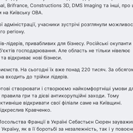
onal, Brifrance, Constructions 3D, DMS Imaging та інші, про
 на Київську ОВА.
ї адміністрації, учасники зустрічі розглянули можливос
го регіону.
ів-лідерів, привабливих для бізнесу. Російські окупанти
'єктів господарювання. Але область не тільки нівелює
та відкриває нові бізнеси.
риємств. На сьогодні їх вже понад 220 тисяч. За обсяго
а входить до трійки лідерів.
отові створювати і створюємо найкомфортніші умови д
і правила гри та дієві антикорупційні заходи. Тому
тивніше відкривати свої філіали саме на Київщині.
підкреслив Кравченко.
ї Посольства Франції в Україні Себастьєн Сюрен зауважи
раїну, як в її боротьбі за незалежність, так і у повоєн