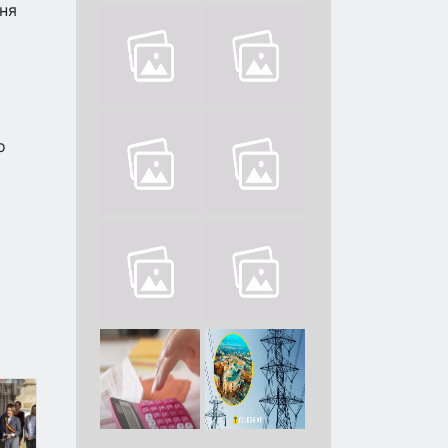
ння
о