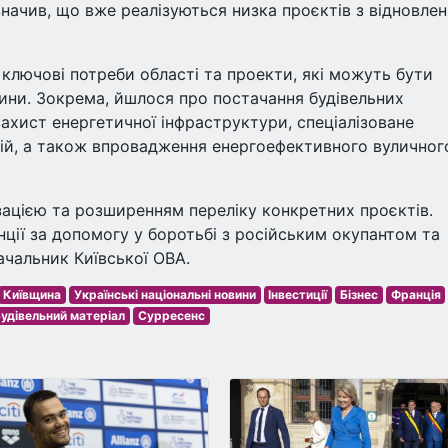
азначив, що вже реалізуються низка проєктів з відновле
 ключові потреби області та проекти, які можуть бути
щини. Зокрема, йшлося про постачання будівельних
захист енергетичної інфраструктури, спеціалізоване
цій, а також впровадження енергоефективного вуличног
ацією та розширенням переліку конкретних проєктів.
нції за допомогу у боротьбі з російським окупантом та
начальник Київської ОВА.
Київщина
Українські національні новини
Інвестиції
Бізнес
Франція
удівельний матеріал
Сурресенс