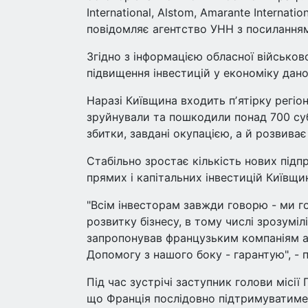
International, Alstom, Amarante Internati
повідомляє агентство УНН з посиланням
Згідно з інформацією обласної військово
підвищення інвестицій у економіку дано
Наразі Київщина входить пʼятірку регіон
зруйнували та пошкодили понад 700 суб
збитки, завдані окупацією, а й розвиває 
Стабільно зростає кількість нових підп
прямих і капітальних інвестицій Київщин
"Всім інвесторам завжди говорю - ми г
розвитку бізнесу, в тому числі зрозуміл
запропонував французьким компаніям ак
Допомогу з нашого боку - гарантую", - 
Під час зустрічі заступник голови місі
що Франція послідовно підтримуватиме Ук