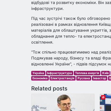
відбудові та розвитку економіки. Він з
інфраструктури.
Під час зустрічі також було обговорено
реалізовані в рамках відновлення Київ
матеріалів для облаштування укриттів, 
обладнання для тепло- та електростан
освітлення.
"Тож спільно працюватимемо над реаліз
Подякував народу, бізнесу та владі Фра
відновленні України", - підвів підсумок 
Україна
Інфраструктура
Теплова енергія
Київ
Економіка
Електростанція
Руслана
Інвестор
Б
Related posts