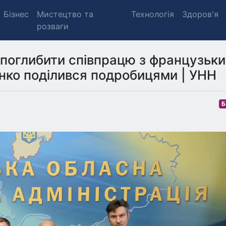
Бізнес
Мистецтво та
Технологія
Здоров'я
розваги
 поглибити співпрацю з французьк
нко поділився подробицями | УНН
Б