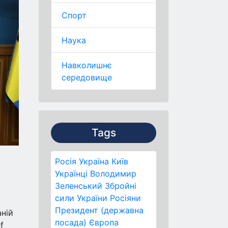
Спорт
Наука
Навколишнє
середовище
Tags
Росія
Україна
Київ
Українці
Володимир
.
Зеленський
Збройні
сили України
Росіяни
Президент (державна
аній
посада)
Європа
f