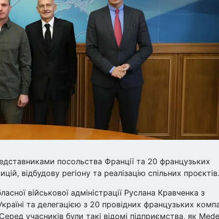
редставниками посольства Франції та 20 французьких
цій, відбудову регіону та реалізацію спільних проєктів
бласної військової адміністрації Руслана Кравченка з
країні та делегацією з 20 провідних французьких комп
еред учасників були такі відомі підприємства, як Mede