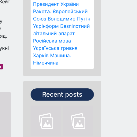
 Кейт
Президент України
Ракета.
Європейський
Союз
Володимир Путін
у
Укрінформ
Безпілотний
и
літальний апарат
яд.
Російська мова
укні
Українська гривня
Харків
Машина.
Німеччина
т
Recent posts