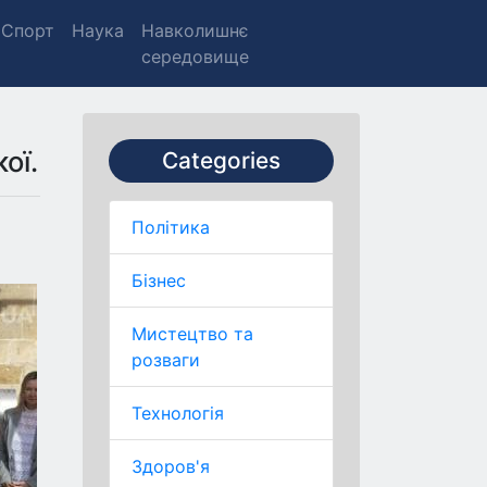
Спорт
Наука
Навколишнє
середовище
ої.
Categories
Політика
Бізнес
Мистецтво та
розваги
Технологія
Здоров'я