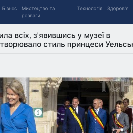
Бізнес
Мистецтво та
Технологія
Здоров'я
розваги
а всіх, з'явившись у музеї в
дтворювало стиль принцеси Уельськ