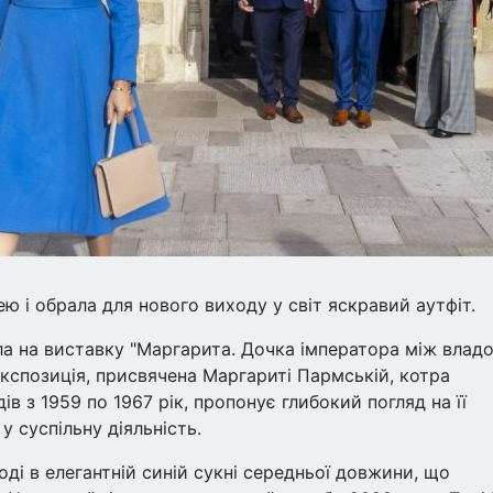
 і обрала для нового виходу у світ яскравий аутфіт.
ала на виставку "Маргарита. Дочка імператора між влад
експозиція, присвячена Маргариті Пармській, котра
в з 1959 по 1967 рік, пропонує глибокий погляд на її
у суспільну діяльність.
ді в елегантній синій сукні середньої довжини, що