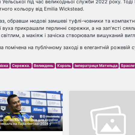
 Уельської під час великодньої служби 2022 року. Тоді
ного кольору від Emilia Wickstead.
аз, обравши нюдові замшеві туфлі-човники та компактн
ї вуха прикрашали перлинні сережки, а на зап'ясті сяял
в світлим, а макіяж і зачіска створювали вишуканий вигл
 помічена на публічному заході в елегантній рожевій с
чіска
Сережка.
Великдень
Король
Імператриця Матильда
Брасле