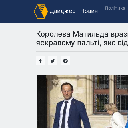
Політика
Дайджест Новин
Королева Матильда вразил
яскравому пальті, яке ві