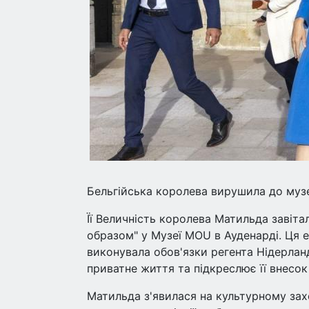
Бельгійська королева вирушила до музею
Її Величність королева Матильда завіт
образом" у Музеї MOU в Ауденарді. Ця 
виконувала обов'язки регента Нідерланді
приватне життя та підкреслює її внесок 
Матильда з'явилася на культурному захо