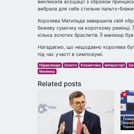
викликала асоціації з образом принцеси
вибрала для себе стильне пальто-блакит
Королева Матильда завершила свій обр
бежеву сумочку на короткому ремінці. Ї
кілька золотих браслетів. Її манікюр бу
Нагадаємо, що нещодавно королева була
під час участі в симпозіумі.
Нідерланди
Золото
Косметика
Імператор!
За
Манікюр
Related posts