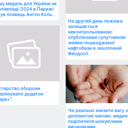
у медаль для України на
лімпіаді-2024 в Парижі
ув плавець Антон Коль.
На другий день пожежа
залишається
неконтрольованою:
опубліковані супутникові
знімки пошкодженої
нафтобази в захопленій
Феодосії.
стерство оборони
рнізувало додаток
ерв+".
Чи реально знизити вагу з
допомогою магнію: медик
поділилися шокуючими
висновками.