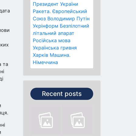
Президент України
дата
Ракета.
Європейський
Союз
Володимир Путін
Укрінформ
Безпілотний
мови
літальний апарат
Російська мова
йких
Українська гривня
Харків
Машина.
Німеччина
а та
ні
ді
Recent posts
м
и
яця.
ні
и