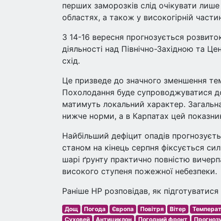
перших заморозків слід очікувати лише 
областях, а також у високогірній частин
З 14-16 вересня прогнозується розвиток
діяльності над Північно-Західною та Ц
схід.
Це призведе до значного зменшення тем
Похолодання буде супроводжуватися дощ
матимуть локальний характер. Загальна 
нижче норми, а в Карпатах цей показни
Найбільший дефіцит опадів прогнозуєтьс
станом на кінець серпня фіксується сил
шарі ґрунту практично повністю вичерп
високого ступеня пожежної небезпеки.
Раніше НР розповідав, як підготуватися
Дощ
Погода
Європа
Повітря
Вітер
Темпера
Суховей
Антициклон
Погодний фронт
Прогнозу