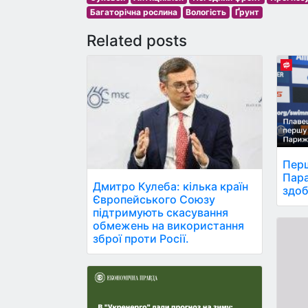
Багаторічна рослина
Вологість
Ґрунт
Related posts
Перш
Пара
Дмитро Кулеба: кілька країн
здоб
Європейського Союзу
підтримують скасування
обмежень на використання
зброї проти Росії.