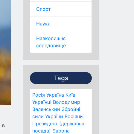
Спорт
Наука
Навколишнє
середовище
Tags
Росія
Україна
Київ
Українці
Володимир
Зеленський
Збройні
сили України
Росіяни
Президент (державна
 в
посада)
Європа