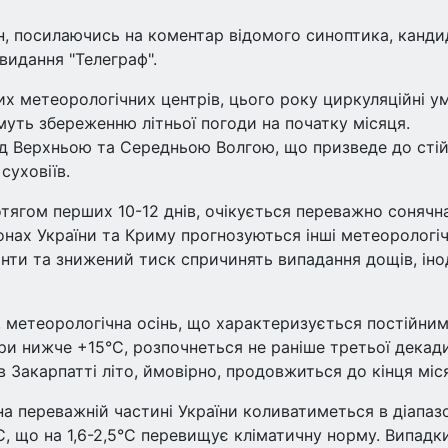
, посилаючись на коментар відомого синоптика, канди
 видання "Телеграф".
их метеорологічних центрів, цього року циркуляційні у
уть збереженню літньої погоди на початку місяця.
д Верхньою та Середньою Волгою, що призведе до сті
суховіїв.
отягом перших 10-12 днів, очікується переважно сонячн
іонах України та Криму прогнозуються інші метеорологіч
нти та знижений тиск спричинять випадання дощів, іно
, метеорологічна осінь, що характеризується постійни
и нижче +15°C, розпочнеться не раніше третьої декад
 в Закарпатті літо, ймовірно, продовжиться до кінця міс
а переважній частині України коливатиметься в діапазо
,6°С, що на 1,6-2,5°С перевищує кліматичну норму. Випадк