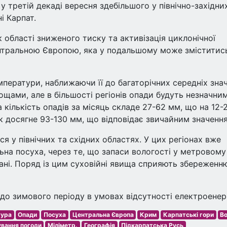
у третій декаді вересня здебільшого у північно-західни
і Карпат.
 області зниженого тиску та активізація циклонічної
ентральною Європою, яка у подальшому може зміститис
ператури, наближаючи її до багаторічних середніх знач
ами, але в більшості регіонів опади будуть незначним
кількість опадів за місяць складе 27-62 мм, що на 12-
к досягне 93-130 мм, що відповідає звичайним значенн
я у північних та східних областях. У цих регіонах вже
ьна посуха, через те, що запаси вологості у метровому
ані. Поряд із цим суховійні явища сприяють збереженн
 до зимового періоду в умовах відсутності електроенерг
тура
Опади
Посуха
Центральна Європа
Крим
Карпатські гори
В
вання погоди
Міліметр.
Географія
Підкарпатська Русь