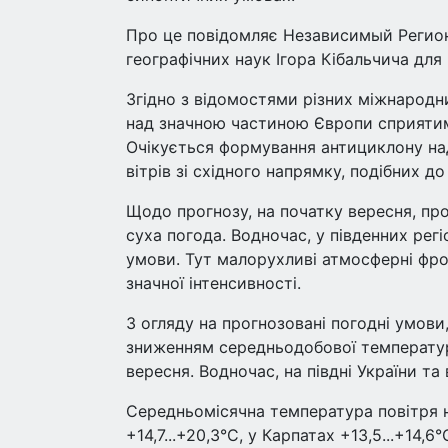
Про це повідомляє Независимый Регион
географічних наук Ігора Кібальчича для
Згідно з відомостями різних міжнародн
над значною частиною Європи сприятим
Очікується формування антициклону на
вітрів зі східного напрямку, подібних до 
Щодо прогнозу, на початку вересня, пр
суха погода. Водночас, у південних рег
умови. Тут малорухливі атмосферні фро
значної інтенсивності.
З огляду на прогнозовані погодні умови
зниженням середньодобової температур
вересня. Водночас, на півдні України та
Середньомісячна температура повітря н
+14,7...+20,3°С, у Карпатах +13,5...+14