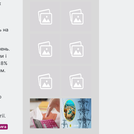
х
ь на
ень.
и і
28%
ям.
ю
ії.
олга