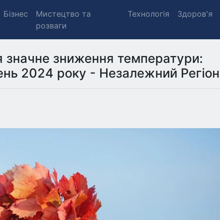
Бізнес
Мистецтво та
Технологія
Здоров'я
розваги
ся значне зниження температури:
ень 2024 року - Незалежний Регіон