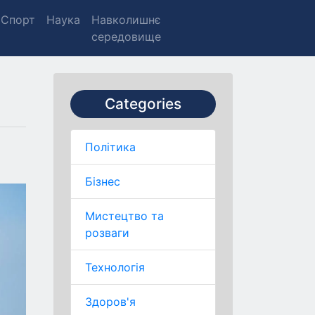
Спорт
Наука
Навколишнє
середовище
Categories
Політика
Бізнес
Мистецтво та
розваги
Технологія
Здоров'я