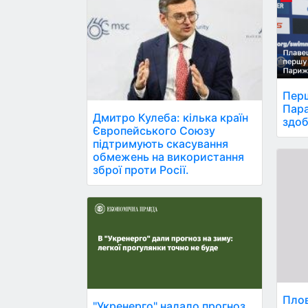
Перш
Пара
Дмитро Кулеба: кілька країн
здоб
Європейського Союзу
підтримують скасування
обмежень на використання
зброї проти Росії.
Плов
"Укренерго" надало прогноз