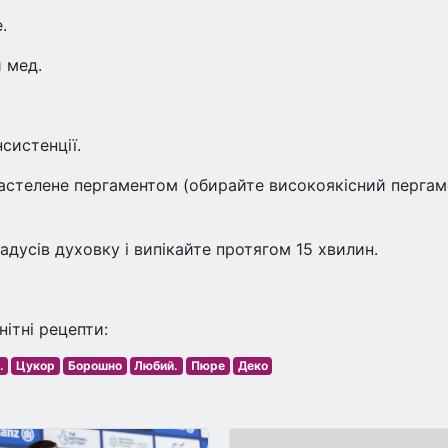
.
 мед.
систенції.
 застелене пергаментом (обирайте високоякісний пергам
радусів духовку і випікайте протягом 15 хвилин.
ітні рецепти:
.
Цукор
Борошно
Любий.
Пюре
Деко