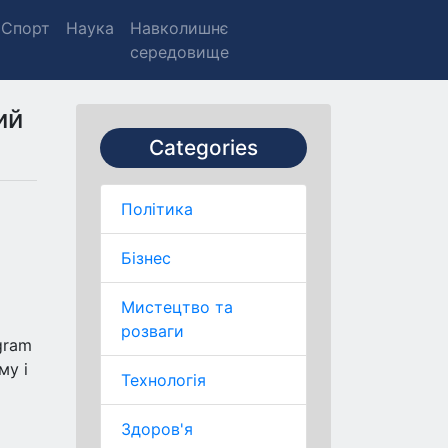
Спорт
Наука
Навколишнє
середовище
ий
Categories
Політика
я
Бізнес
Мистецтво та
розваги
gram
му і
Технологія
Здоров'я