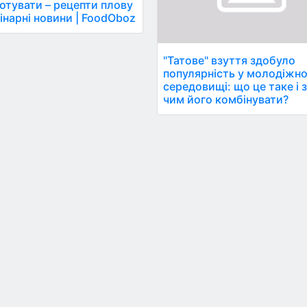
отувати – рецепти плову
лінарні новини | FoodOboz
"Татове" взуття здобуло
популярність у молодіжн
середовищі: що це таке і 
чим його комбінувати?