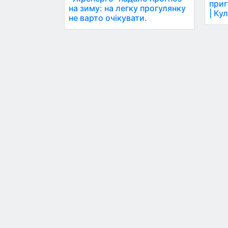
приг
на зиму: на легку прогулянку
| Ку
не варто очікувати.