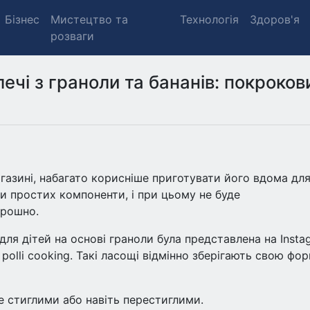
Бізнес
Мистецтво та
Технологія
Здоров'я
розваги
ечі з граноли та бананів: покроков
газині, набагато корисніше приготувати його вдома дл
и простих компоненти, і при цьому не буде
орошно.
ля дітей на основі граноли була представлена на Insta
 polli cooking. Такі ласощі відмінно зберігають свою фор
е стиглими або навіть перестиглими.