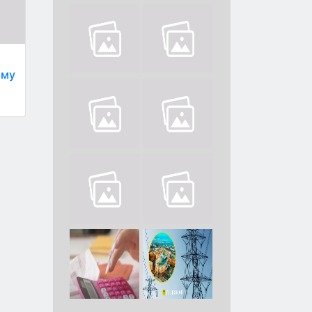
ому
з