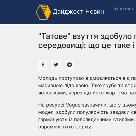
Політика
Дайджест Новин
"Татове" взуття здобуло
середовищі: що це таке і
Молодь поступово відмовляється від по
масивною підошвою. Таке грубе та стр
чоловіками, через що його жартома наз
На ресурсі Vogue зазначили, що у цьому
моделі здобули популярність завдяки с
гармонують із повсякденними стилями. 
обрамляє їхню форму.