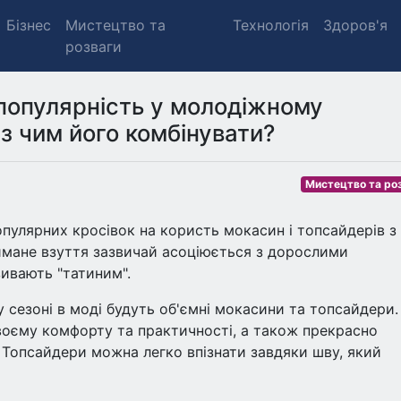
Бізнес
Мистецтво та
Технологія
Здоров'я
розваги
 популярність у молодіжному
 з чим його комбінувати?
Мистецтво та ро
пулярних кросівок на користь мокасин і топсайдерів з
имане взуття зазвичай асоціюється з дорослими
ивають "татиним".
 сезоні в моді будуть об'ємні мокасини та топсайдери.
воєму комфорту та практичності, а також прекрасно
Топсайдери можна легко впізнати завдяки шву, який