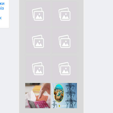
ьки
із
к