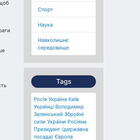
 щоб
Спорт
Наука
рати
Навколишнє
середовище
ше
Tags
сть
Росія
Україна
Київ
Українці
Володимир
Зеленський
Збройні
сили України
Росіяни
Президент (державна
посада)
Європа