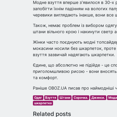
Модне взуття вперше з'явилося в 30-х 
запобігти їхнім падінням на вологих пал
черевики виглядають інакше, вони все
Також, немає проблем із вибором одягу
штани вільного крою і накинути светр а
Жінки часто поєднують модні топсайдер
мокасини носили без шкарпеток, проте 
взуття зазвичай надягають шкарпетки.
Єдине, що абсолютно не підійде - це с
приголомшливою рисою - вони вносять в
та комфорт.
Раніше OBOZ.UA писав про наймодніші чо
Одяг
Взуття
Штани
Сорочка.
Джинси.
Мода
шкарпетка
Related posts