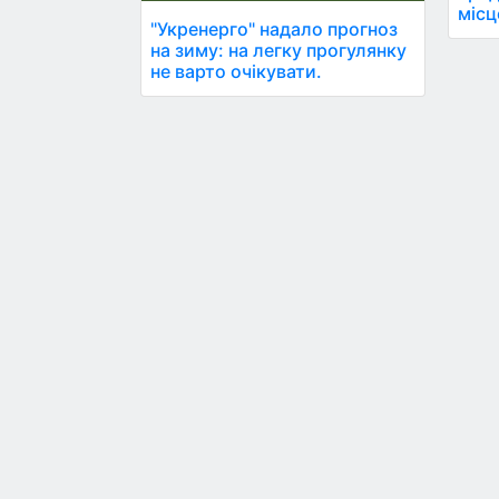
місц
"Укренерго" надало прогноз
на зиму: на легку прогулянку
не варто очікувати.