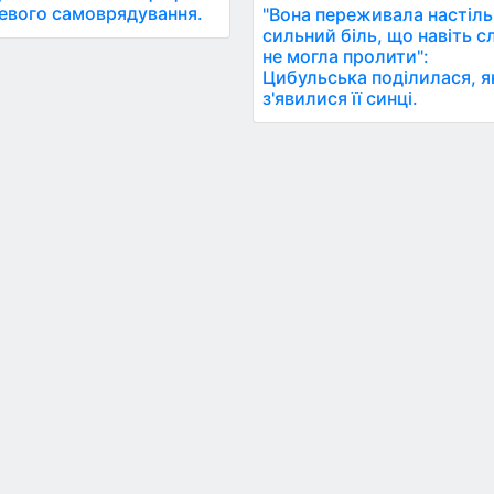
евого самоврядування.
"Вона переживала настіл
сильний біль, що навіть сл
не могла пролити":
Цибульська поділилася, я
з'явилися її синці.