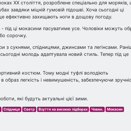
роках XX століття, розроблене спеціально для моряків,
убах завдяки міцній гумовій підошві. Хоча сьогодні ці
 ще ефективно захищають ноги в дощову погоду.
 - під ці мокасини пасуватиме усе. Чоловіки можуть об
бо сорочку.
и з сукнями, спідницями, джинсами та легінсами. Рані
сьогодні молодь адаптувала новий стиль. Тепер під це
портивний костюм. Тому модні туфлі володіють
 образ легкість і невимушеність, забезпечуючи зручні
боти, які будуть актуальні цієї зими.
Спідниця
Светр
Взуття на високих підборах
Човен.
Мокасин