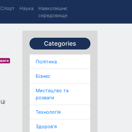
Спорт
Наука
Навколишнє
середовище
Categories
зваги
Політика
Бізнес
Мистецтво та
розваги
 Ці
Технологія
Здоров'я