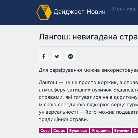
Політика
Дайджест Новин
Лангош: невигадана стр
Для сервірування можна використовува
Лангош -- це не просто коржик, а спра
атмосферу затишних вуличок Будапешта
стравами, які готувалися на відкритому
м'якою серединою підкорює серця гурма
універсальності -- його можна подавати
традиційної страви.
Соус
Серце
Будапешт
Угорщина
Булочки
Ст