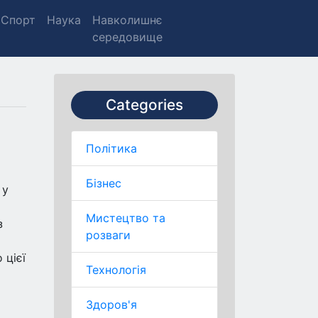
Спорт
Наука
Навколишнє
середовище
Categories
Політика
Бізнес
 у
Мистецтво та
з
розваги
 цієї
Технологія
Здоров'я