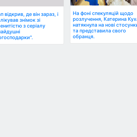
На фоні спекуляцій щодо
п відкрив, де він зараз, і
розлучення, Катерина Кух
лікував знімок зі
натякнула на нові стосунк
енитістю з серіалу
та представила свого
чайдушні
обранця.
господарки".