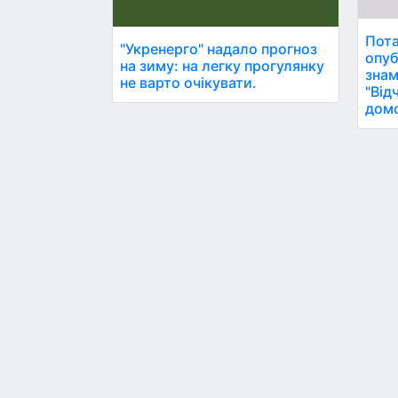
Пота
"Укренерго" надало прогноз
опуб
на зиму: на легку прогулянку
знам
не варто очікувати.
"Від
домо