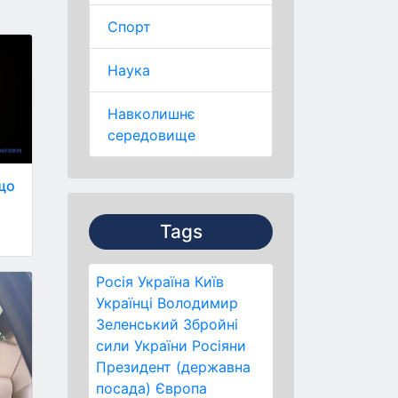
Спорт
Наука
Навколишнє
середовище
що
Tags
Росія
Україна
Київ
Українці
Володимир
Зеленський
Збройні
сили України
Росіяни
Президент (державна
посада)
Європа