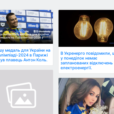
у медаль для України на
В Укренерго повідомили, 
лімпіаді-2024 в Парижі
у понеділок немає
ув плавець Антон Коль.
запланованих відключень
електроенергії.