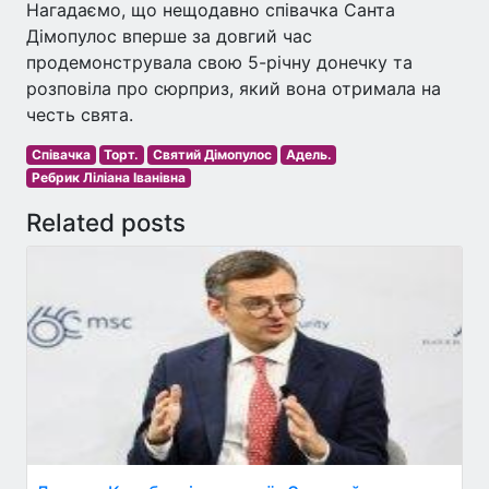
Нагадаємо, що нещодавно співачка Санта
Дімопулос вперше за довгий час
продемонструвала свою 5-річну донечку та
розповіла про сюрприз, який вона отримала на
честь свята.
Співачка
Торт.
Святий Дімопулос
Адель.
Ребрик Ліліана Іванівна
Related posts