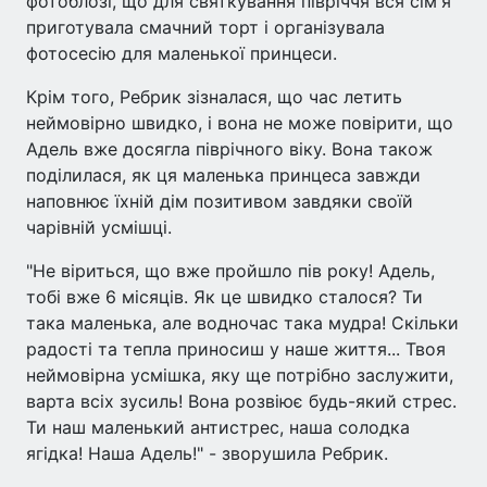
фотоблозі, що для святкування півріччя вся сім'я
приготувала смачний торт і організувала
фотосесію для маленької принцеси.
Крім того, Ребрик зізналася, що час летить
неймовірно швидко, і вона не може повірити, що
Адель вже досягла піврічного віку. Вона також
поділилася, як ця маленька принцеса завжди
наповнює їхній дім позитивом завдяки своїй
чарівній усмішці.
"Не віриться, що вже пройшло пів року! Адель,
тобі вже 6 місяців. Як це швидко сталося? Ти
така маленька, але водночас така мудра! Скільки
радості та тепла приносиш у наше життя... Твоя
неймовірна усмішка, яку ще потрібно заслужити,
варта всіх зусиль! Вона розвіює будь-який стрес.
Ти наш маленький антистрес, наша солодка
ягідка! Наша Адель!" - зворушила Ребрик.