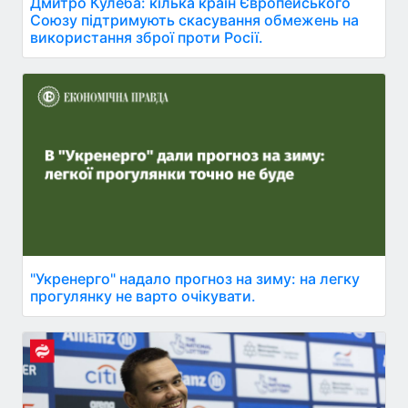
Дмитро Кулеба: кілька країн Європейського
Союзу підтримують скасування обмежень на
використання зброї проти Росії.
"Укренерго" надало прогноз на зиму: на легку
прогулянку не варто очікувати.