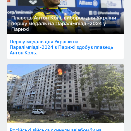
Першу медаль для України на
Паралімпіаді-2024 в Парижі здобув плавець
Антон Коль.
Російські війська скинули авіабомбу на